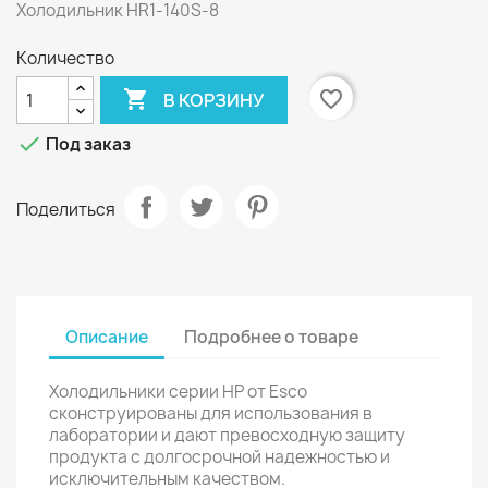
Холодильник HR1-140S-8
Количество

favorite_border
В КОРЗИНУ

Под заказ
Поделиться
Описание
Подробнее о товаре
Холодильники серии НР от Esco
сконструированы для использования в
лаборатории и дают превосходную защиту
продукта с долгосрочной надежностью и
исключительным качеством.