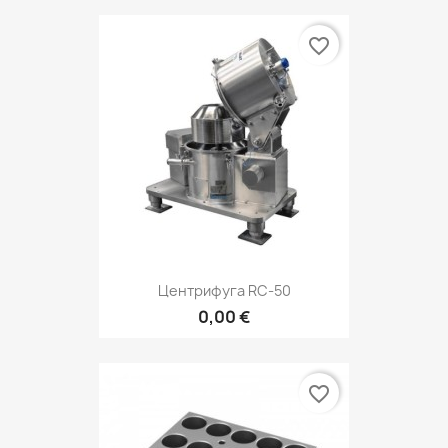
favorite_border
Центрифуга RC-50
0,00 €
favorite_border