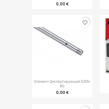
0,00 €
favorite_border
Быстрый просмотр

Элемент Диспергирующий S25N­
8G
0,00 €