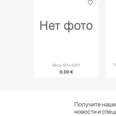
favorite_border
Быстрый просмотр

Весы SPU-4001
П
0,00 €
Получите наши
новости и спе