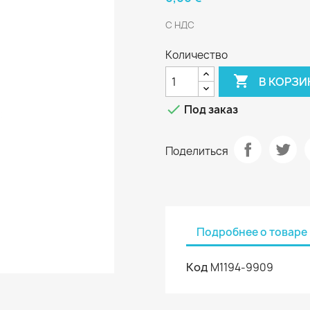
С НДС
Количество

В КОРЗИ

Под заказ
Поделиться
Подробнее о товаре
Код
M1194-9909