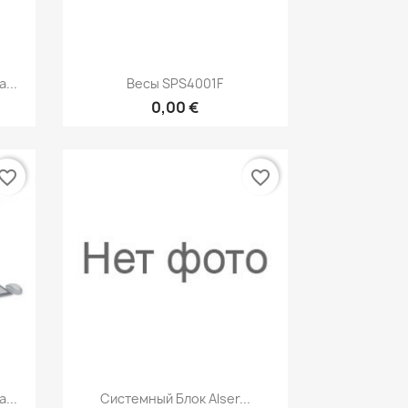
р
Быстрый просмотр

...
Весы SPS4001F
0,00 €
vorite_border
favorite_border
р
Быстрый просмотр

...
Системный Блок Alser...