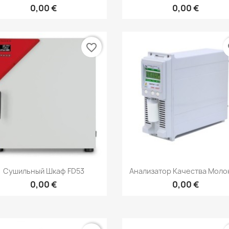
0,00 €
0,00 €
favorite_border
fa
Быстрый просмотр
Быстрый просмот


Сушильный Шкаф FD53
Анализатор Качества Молок
0,00 €
0,00 €