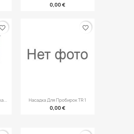
0,00 €
vorite_border
favorite_border
р
Быстрый просмотр

а...
Насадка Для Пробирок TR 1
0,00 €