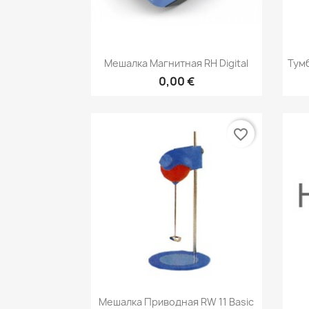
Быстрый просмотр

Мешалка Магнитная RH Digital
Тумб
0,00 €
favorite_border
Быстрый просмотр

Мешалка Приводная RW 11 Basic