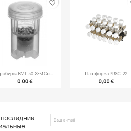
favorite_border
fa
Быстрый просмотр
Быстрый просмот


робирка BMT-50-S-M Со...
Платформа PRSC-22
0,00 €
0,00 €
 последние
циальные