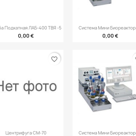
Быстрый просмотр
Быстрый просмот


а Подкатная ЛАБ-400 ТВЯ -5
Система Мини Биореактора
0,00 €
0,00 €
favorite_border
fa
Быстрый просмотр
Быстрый просмот


Центрифуга CM-70
Система Мини Биореактора