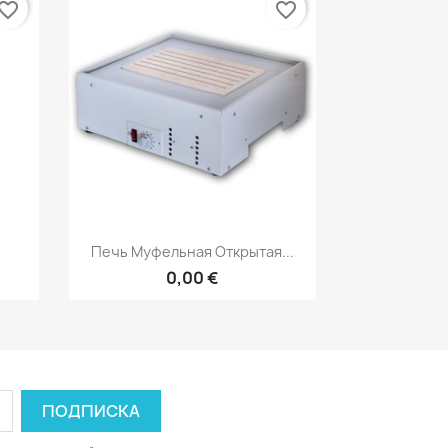
vorite_border
favorite_border
р
Быстрый просмотр

Печь Муфельная Открытая...
0,00 €