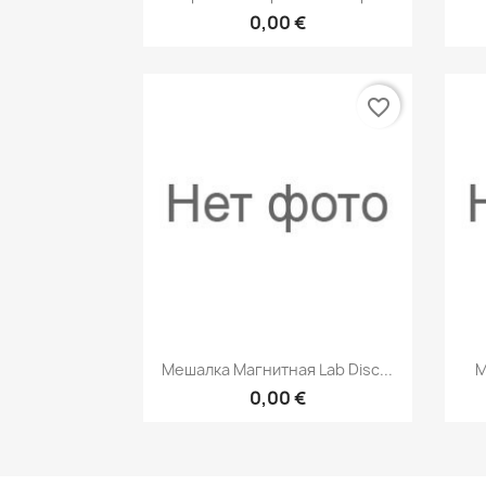
0,00 €
favorite_border
Быстрый просмотр

Мешалка Магнитная Lab Disc...
М
0,00 €