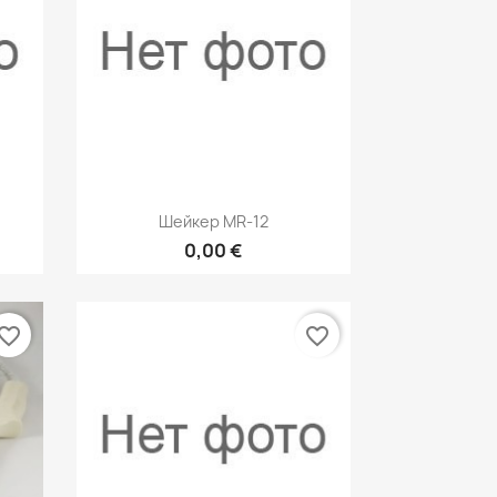
р
Быстрый просмотр

Шейкер MR-12
0,00 €
vorite_border
favorite_border