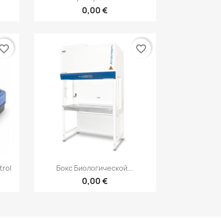
0,00 €
vorite_border
favorite_border
р
Быстрый просмотр

trol
Бокс Биологической...
0,00 €