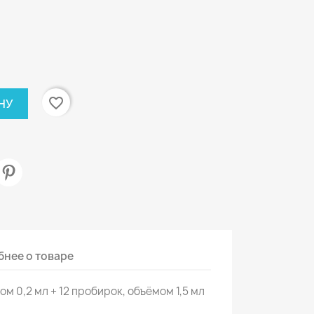
favorite_border
НУ
нее о товаре
м 0,2 мл + 12 пробирок, объёмом 1,5 мл