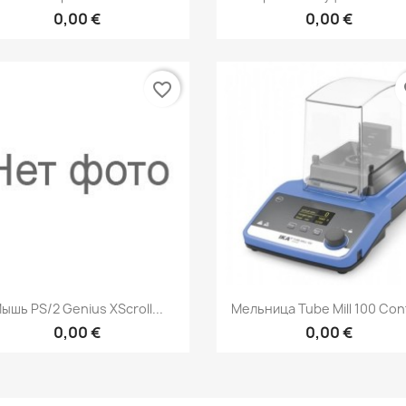
0,00 €
0,00 €
favorite_border
fa
Быстрый просмотр
Быстрый просмот


ышь PS/2 Genius XScroll...
Мельница Tube Mill 100 Con
0,00 €
0,00 €