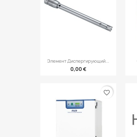
Быстрый просмотр

Элемент Диспергирующий...
0,00 €
favorite_border