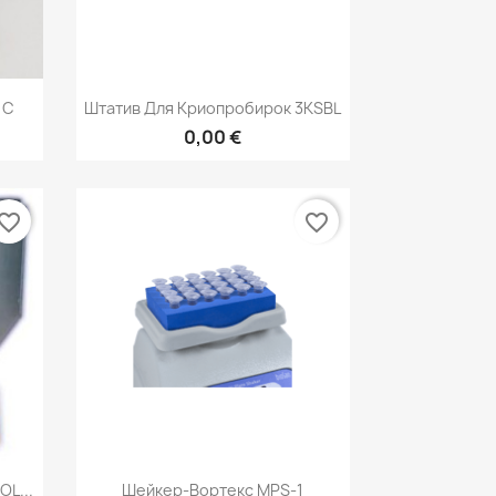
р
Быстрый просмотр

1C
Штатив Для Криопробирок 3KSBL
0,00 €
vorite_border
favorite_border
р
Быстрый просмотр

L...
Шейкер-Вортекс MPS-1