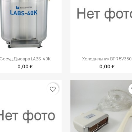
Быстрый просмотр
Быстрый просмот


Сосуд Дьюара LABS-40К
Холодильник BPR 5V360
0,00 €
0,00 €
favorite_border
fa