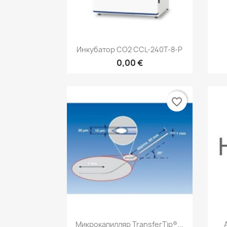
Быстрый просмотр

Инкубатор СО2 CCL-240Т-8-P
0,00 €
favorite_border
Быстрый просмотр

Микрокапилляр TransferTip®...