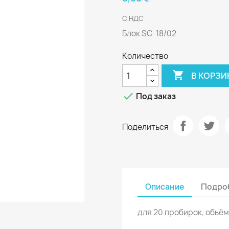
С НДС
Блок SC-18/02
Количество

В КОРЗИ

Под заказ
Поделиться
Описание
Подроб
для 20 пробирок, объёмо