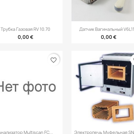
Быстрый просмотр
Быстрый просмот


Трубка Газовая RV 10.70
Датчик Вагинальный V6L1
0,00 €
0,00 €
favorite_border
fa
Быстрый просмотр
Быстрый просмот


Анализатор Multiscan FC...
Электропечь Муфельная SNO