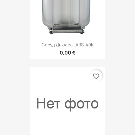
Сосуд Дьюара LABS-40К
0,00 €
favorite_border