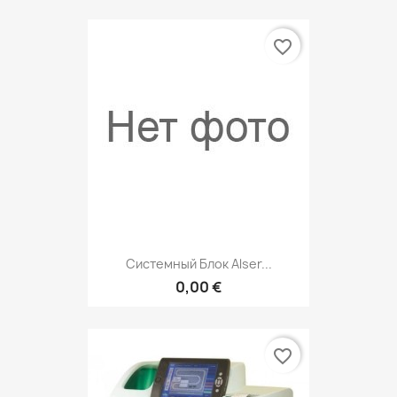
favorite_border
Системный Блок Alser...
0,00 €
favorite_border