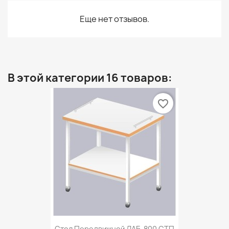
Еще нет отзывов.
В этой категории 16 товаров:
favorite_border
Стол Передвижной ЛАБ-800 СТП