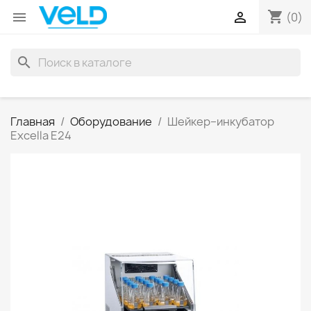
shopping_cart


(0)
search
Главная
Оборудование
Шейкер–инкубатор
Excella E24