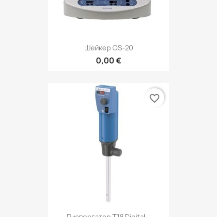
Шейкер OS-20
0,00 €
favorite_border
Диспергатор T18 Digital...