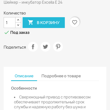
Шейкер – инкубатор Excella E 24
Количество

favorite_border
В КОРЗИНУ

Под заказ
Поделиться
Описание
Подробнее о товаре
Особенности
Сверхмощный привод с противовесом
обеспечивает продолжительный срок
службы и надежную работу без шума и