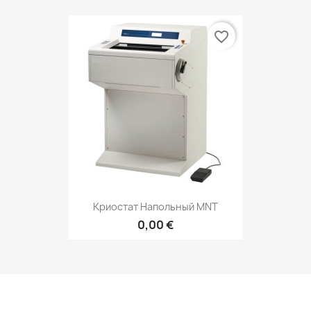
favorite_border
Криостат Напольный MNT
0,00 €