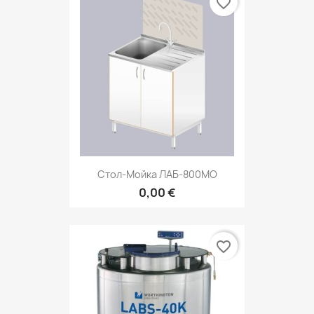
favorite_border
Стол-Мойка ЛАБ-800МО
0,00 €
favorite_border