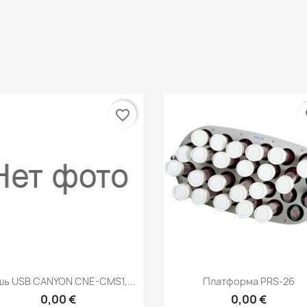
favorite_border
fa
Быстрый просмотр
Быстрый просмот


ь USB CANYON CNE-CMS1,...
Платформа PRS-26
0,00 €
0,00 €