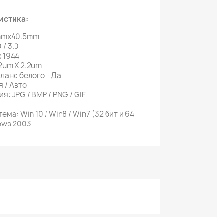
истика:
mmx40.5mm
 / 3.0
 1944
2um X 2.2um
ланс белого - Да
 / Авто
: JPG / BMP / PNG / GIF
ма: Win 10 / Win8 / Win7 (32 бит и 64
dows 2003