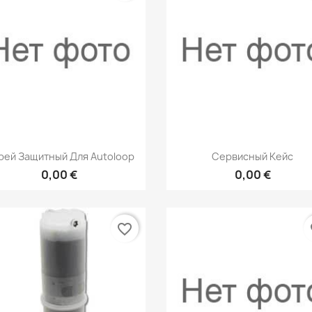
Быстрый просмотр
Быстрый просмот


рей Защитный Для Autoloop
Сервисный Кейс
0,00 €
0,00 €
favorite_border
fa