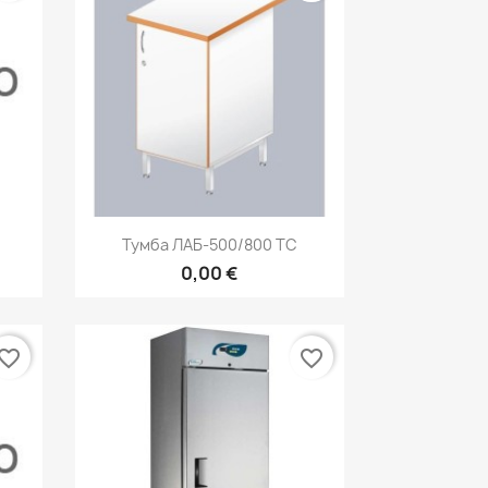
р
Быстрый просмотр

Тумба ЛАБ-500/800 ТС
0,00 €
vorite_border
favorite_border