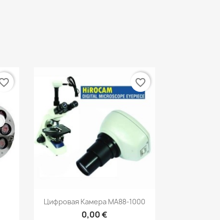
vorite_border
favorite_border
р
Быстрый просмотр

Цифровая Камера МА88-1000
0,00 €