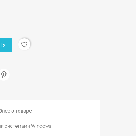
favorite_border
НУ
нее о товаре
ми системами Windows