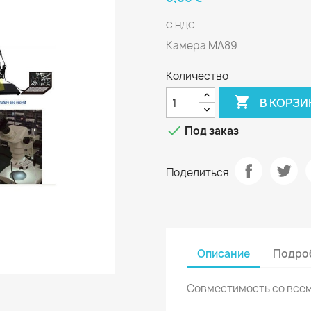
С НДС
Камера MA89
Количество

В КОРЗИ

Под заказ
Поделиться
Описание
Подроб
Совместимость со все