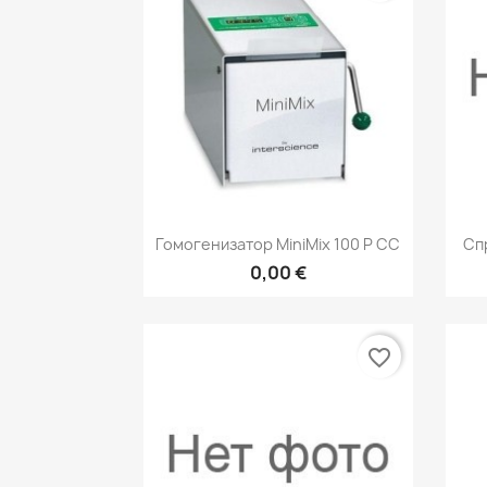
Быстрый просмотр

Гомогенизатор MiniMix 100 P CC
Сп
0,00 €
favorite_border