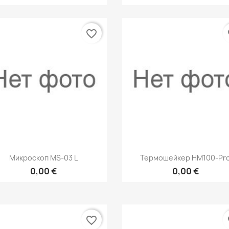
favorite_border
fa
Быстрый просмотр
Быстрый просмот


Микроскоп MS-03 L
Термошейкер HM100-Pr
0,00 €
0,00 €
favorite_border
fa