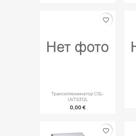
favorite_border
Быстрый просмотр

Трансиллюминатор CSL-
UVTS312L
0,00 €
favorite_border