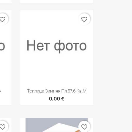
vorite_border
favorite_border
р
Быстрый просмотр

o
Теплица Зимняя Пл.57,6 Кв.м
0,00 €
vorite_border
favorite_border