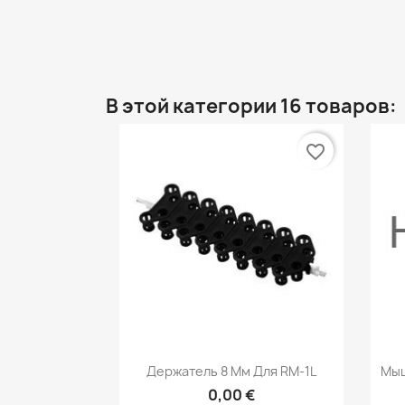
В этой категории 16 товаров:
favorite_border
Быстрый просмотр

Держатель 8 Мм Для RM-1L
Мыш
0,00 €