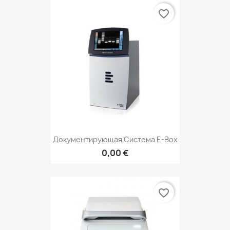
favorite_border
Документирующая Система E-Box
0,00 €
favorite_border