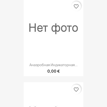
favorite_border
Анаэробная Индикаторная...
0,00 €
favorite_border