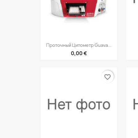
Быстрый просмотр

Проточный Цитометр Guava...
0,00 €
favorite_border