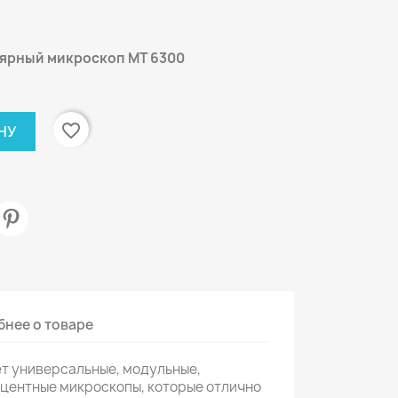
лярный микроскоп
MT
6300
favorite_border
НУ
нее о товаре
т универсальные, модульные,
центные микроскопы, которые отлично