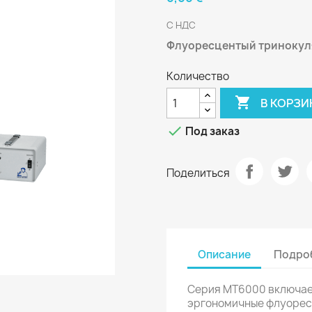
С НДС
Флуоресцентый триноку
Количество

В КОРЗИ

Под заказ
Поделиться
Описание
Подроб
Серия MT6000 включае
эргономичные флуорес