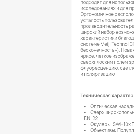
подходят для использо
исследованиях и для п
Эргономичное располо
усталость пользовател
производительность р
широкий набор возможн
характеристики благо
системе Meiji Techno I
бесконечность»). Нова
яркое, четкое изображ
сверхплоским полем з
флуоресценцию, светло
и поляризацию
Техническая характер
Оптическая насадк
Сверхширокопольны
F.N. 22
Окуляры: SWH10x F.N
Объективы: Полупла