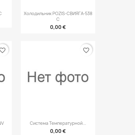
р
Быстрый просмотр

C
Холодильник POZIS-СВИЯГА-538
С
0,00 €
vorite_border
favorite_border
р
Быстрый просмотр

QV
Система Температурной...
0,00 €