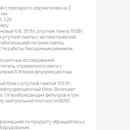
й с препарато-держателем на 2
0 мм
. 1,25
леру
новый 6 В, 30 Вт, ртутная лампа 100Вт
я ртутной лампы с автоматической
табилизацией питания лампы,
сти работы, бесшумным режимом
есцентных исследований:
титель отраженного света с
пления 6 блоков флуоресцентных
й блок с ртутной лампой 100 Вт.
ифлуоресцентный блок. Включает
го, UV возбуждающих фильтров и три
тр нейтральной плотности ND50
формацией по продукту обращайтесь к
оборудования.