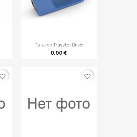
р
Быстрый просмотр

Ротатор Trayster Basic
0,00 €
vorite_border
favorite_border