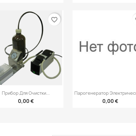
favorite_border
fa
Быстрый просмотр
Быстрый просмот


Прибор Для Очистки...
Парогенератор Электрическ
0,00 €
0,00 €