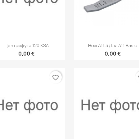
Быстрый просмотр
Быстрый просмот


Центрифуга 120 KSA
Нож A11.3 Для A11 Basic
0,00 €
0,00 €
favorite_border
fa