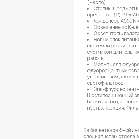
(масло)
Столик: Предметны
препарата (R) 191х14
Конденсор Аббе N.A
Освещение по Кел
Осветитель: галоге
Новый блок питани
системой розжига и с
счетчиком длительно
работы
Модуль для флуор
флуоресцентный осве
устройством для кре
светофильтров
Эпи-флуоресцентны
Шестипозиционный эп
блоки синего, зелено
пустых позиции. Филь
За более подробной ин
специалистам отдела 