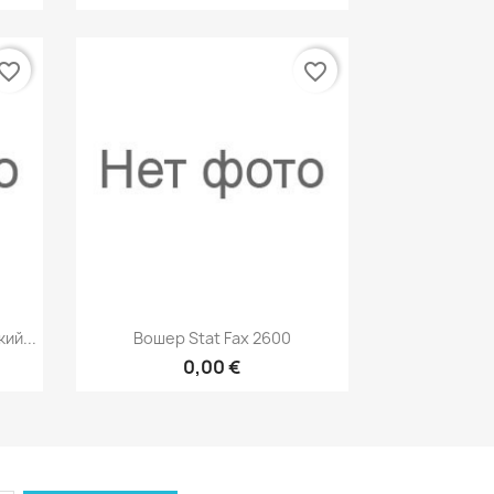
vorite_border
favorite_border
р
Быстрый просмотр

ий...
Вошер Stat Fax 2600
0,00 €