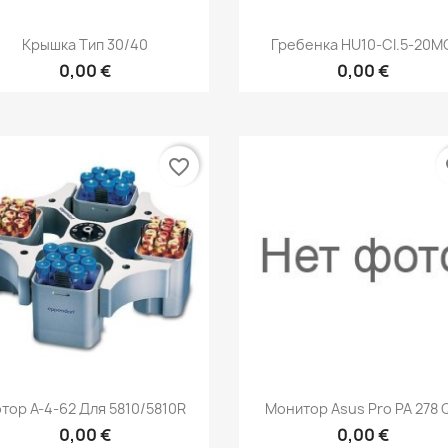
Быстрый просмотр
Быстрый просмот


Крышка Тип 30/40
Гребенка HU10-CI.5-20M
0,00 €
0,00 €
favorite_border
fa
Быстрый просмотр
Быстрый просмот


тор A-4-62 Для 5810/5810R
Монитор Asus Pro PA 278 
0,00 €
0,00 €