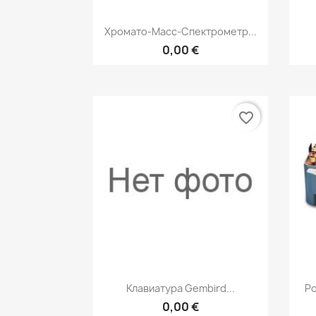
Быстрый просмотр

Хромато-Масс-Спектрометр...
0,00 €
favorite_border
Быстрый просмотр

Клавиатура Gembird...
Ро
0,00 €