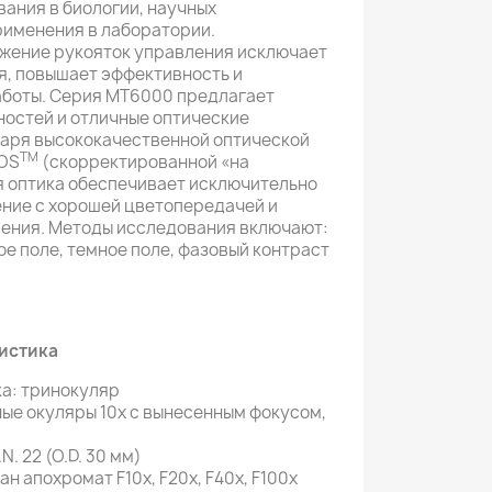
вания в биологии, научных
рименения в лаборатории.
жение рукояток управления исключает
я, повышает эффективность и
аботы. Серия MT6000 предлагает
остей и отличные оптические
даря высококачественной оптической
TM
COS
(скорректированной «на
я оптика обеспечивает исключительно
ение с хорошей цветопередачей и
рения. Методы исследования включают:
е поле, темное поле, фазовый контраст
истика
а: тринокуляр
е окуляры 10x с вынесенным фокусом,
. 22 (O.D. 30 мм)
н апохромат F10x, F20x, F40x, F100x