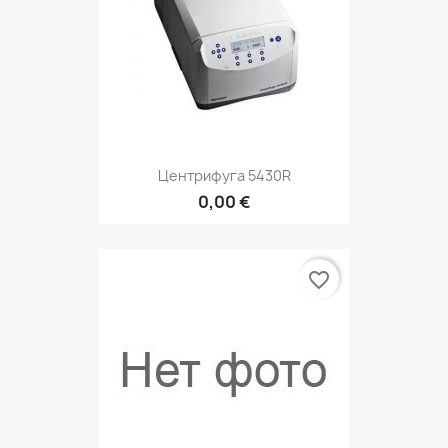
Центрифуга 5430R
0,00 €
favorite_border