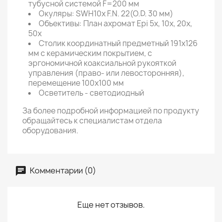
тубусной системой F=200 мм
Окуляры: SWH10x F.N. 22(O.D. 30 мм)
Объективы: План ахромат Epi 5x, 10x, 20x,
50х
Столик координатный предметный 191x126
мм с керамическим покрытием, с
эргономичной коаксиальной рукояткой
управления (право- или левосторонняя),
перемещение 100x100 мм
Осветитель - cветодиодный
За более подробной информацией по продукту
обращайтесь к специалистам отдела
оборудования.
Комментарии (0)
Еще нет отзывов.