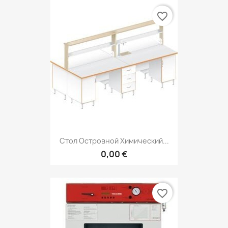
favorite_border
Стол Островной Химический...
0,00 €
favorite_border