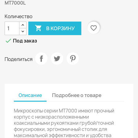
MT
7000
L
Количество

favorite_border
В КОРЗИНУ

Под заказ
Поделиться
Описание
Подробнее о товаре
Микроскопы серии MT7000 имеют прочный
корпус с низкорасположенными
коаксиальными рукоятками грубой/точной
фокусировки, эргономичный столик для
максимальной эффективности и удобства