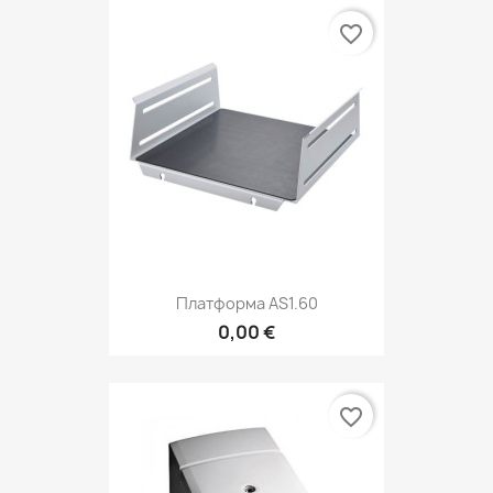
favorite_border
Платформа AS1.60
0,00 €
favorite_border