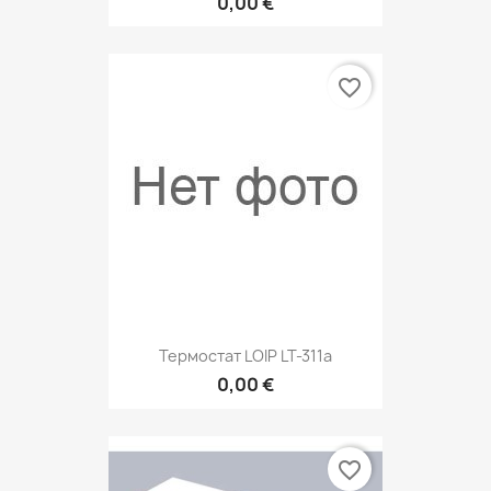
0,00 €
favorite_border
Термостат LOIP LT-311а
0,00 €
favorite_border