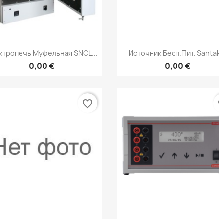
Быстрый просмотр
Быстрый просмот


ктропечь Муфельная SNOL...
Источник Бесп.пит. Santak
0,00 €
0,00 €
favorite_border
fa