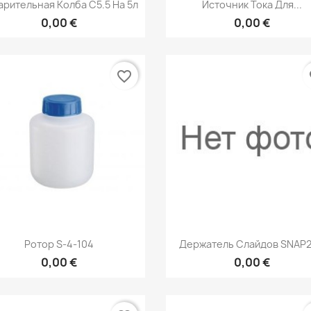
Быстрый просмотр
Быстрый просмот


арительная Колба С5.5 На 5л
Источник Тока Для...
0,00 €
0,00 €
favorite_border
fa
Быстрый просмотр
Быстрый просмот


Ротор S-4-104
Держатель Слайдов SNAP
0,00 €
0,00 €