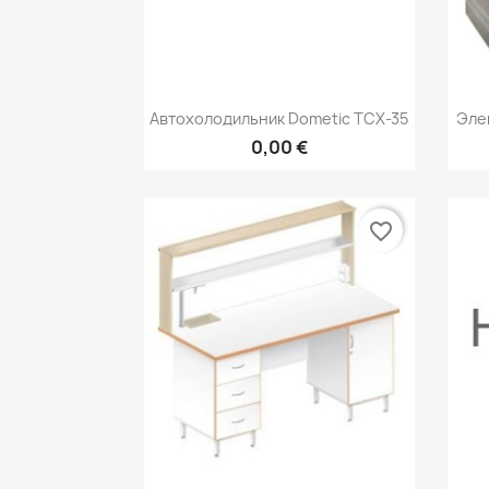
Быстрый просмотр

Автохолодильник Dometic TCX-35
Эле
0,00 €
favorite_border