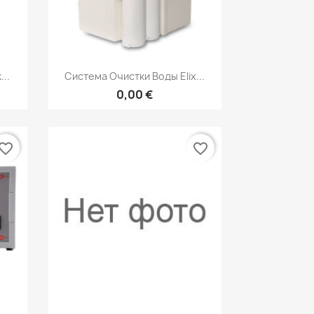
р
Быстрый просмотр

...
Система Очистки Воды Elix...
0,00 €
vorite_border
favorite_border