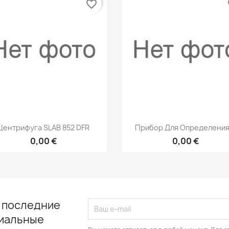
favorite_border
fa
Быстрый просмотр
Быстрый просмот


Центрифуга SLAB 852 DFR
Прибор Для Определения.
0,00 €
0,00 €
 последние
циальные