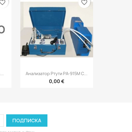
vorite_border
favorite_border
р
Быстрый просмотр

..
Анализатор Ртути РА-915М С...
0,00 €