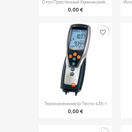
Быстрый просмотр

Стол Пристенный Химический...
Исп
0,00 €
favorite_border
Быстрый просмотр

Термоанемометр Тесто-435-1
0,00 €