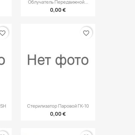
р
Быстрый просмотр

Облучатель Передвижной...
0,00 €
vorite_border
favorite_border
р
Быстрый просмотр

2SH
Стерилизатор Паровой ГК-10
0,00 €