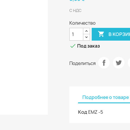
С НДС
Количество

В КОРЗИ

Под заказ
Поделиться
Подробнее о товаре
Код
EMZ -5