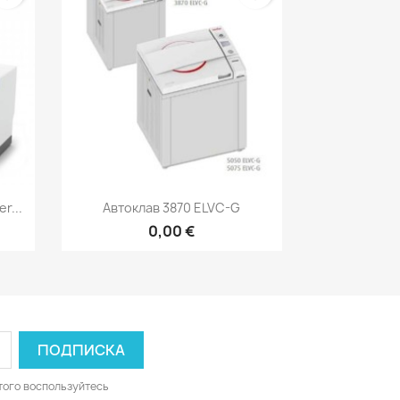
р
Быстрый просмотр

r...
Автоклав 3870 ELVC-G
0,00 €
того воспользуйтесь