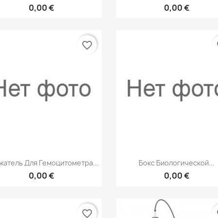
0,00 €
0,00 €
favorite_border
fa
Быстрый просмотр
Быстрый просмот


атель Для Гемоцитометра...
Бокс Биологической...
0,00 €
0,00 €
favorite_border
fa