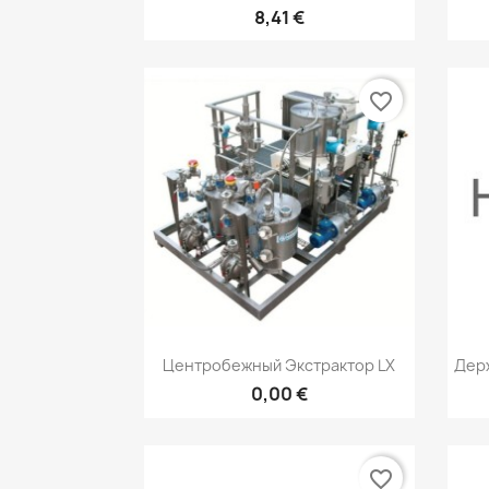
8,41 €
favorite_border
Быстрый просмотр

Центробежный Экстрактор LX
Держ
0,00 €
favorite_border