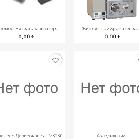
Быстрый просмотр
Быстрый просмот


номер-Нитратанализатор...
Жидкостный Хроматограф.
0,00 €
0,00 €
favorite_border
fa
Быстрый просмотр
Быстрый просмот


пенсер Дозирования HM3230
Холодильник...