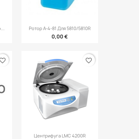
р
Быстрый просмотр

..
Ротор A-4-81 Для 5810/5810R
0,00 €
vorite_border
favorite_border
р
Быстрый просмотр

Центрифуга LMC 4200R