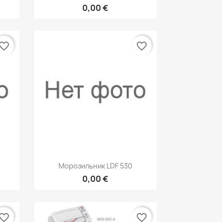
0,00 €
vorite_border
favorite_border
р
Быстрый просмотр

Морозильник LDF 530
0,00 €
vorite_border
favorite_border