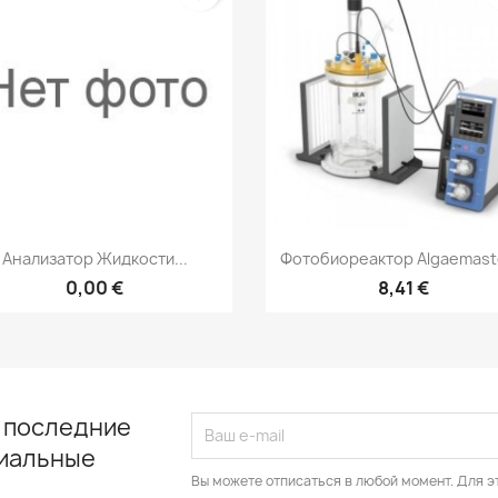
Быстрый просмотр
Быстрый просмот


Анализатор Жидкости...
Фотобиореактор Algaemaste
0,00 €
8,41 €
 последние
циальные
Вы можете отписаться в любой момент. Для э