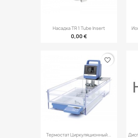
Быстрый просмотр

Насадка TR 1 Tube Insert
Ио
0,00 €
favorite_border
Быстрый просмотр

Термостат Циркуляционный...
Дис