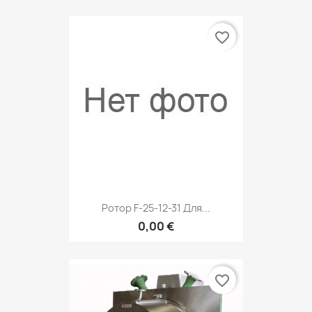
favorite_border
Ротор F-25-12-31 Для...
0,00 €
favorite_border