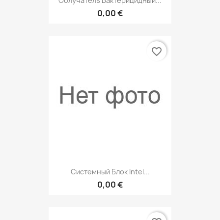
Облучатель Бактерицидный...
0,00 €
favorite_border
Системный Блок Intel...
0,00 €