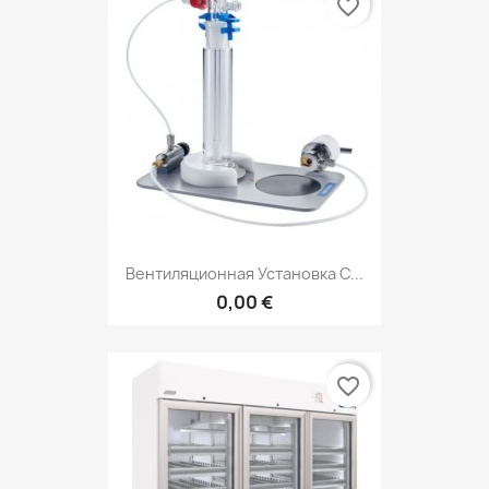
favorite_border
Вентиляционная Установка C...
0,00 €
favorite_border