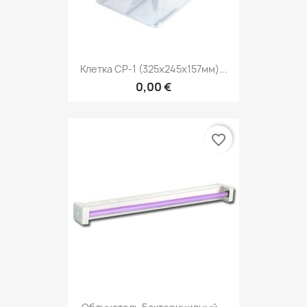
Клетка CP-1 (325х245х157мм)...
0,00 €
favorite_border