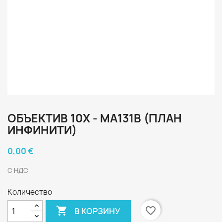
ОБЪЕКТИВ 10X - MA131B (ПЛАН
ИНФИНИТИ)
0,00 €
С НДС
Количество

favorite_border
В КОРЗИНУ