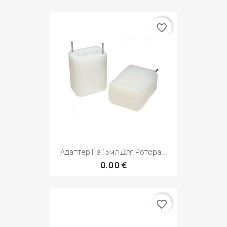
favorite_border
Адаптер На 15мл Для Ротора...
0,00 €
favorite_border