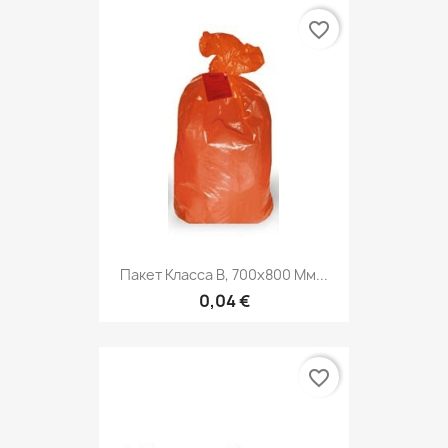
favorite_border
Пакет Класса В, 700х800 Мм...
0,04 €
favorite_border