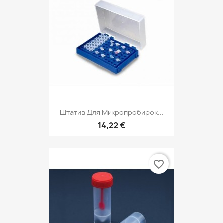
Штатив Для Микропробирок...
14,22 €
favorite_border