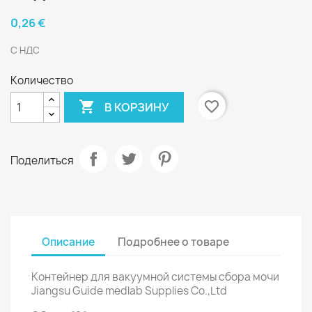
0,26 €
С НДС
Количество

favorite_border
В КОРЗИНУ
Поделиться
Описание
Подробнее о товаре
Контейнер для вакуумной системы сбора мочи
Jiangsu Guide medlab Supplies Co.,Ltd