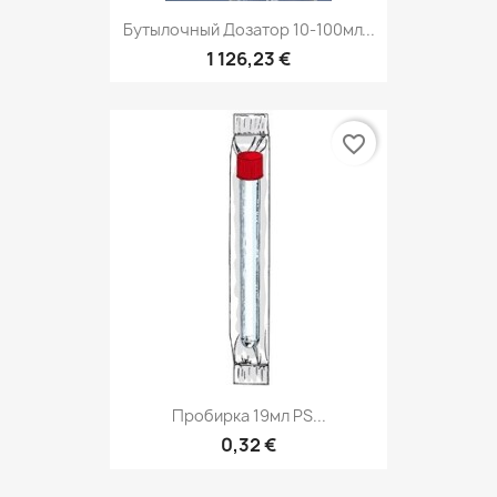
Бутылочный Дозатор 10-100мл...
1 126,23 €
favorite_border
Пробирка 19мл PS...
0,32 €