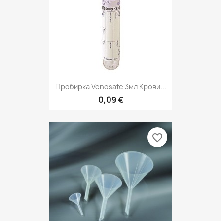
Пробирка Venosafe 3мл Крови...
0,09 €
favorite_border