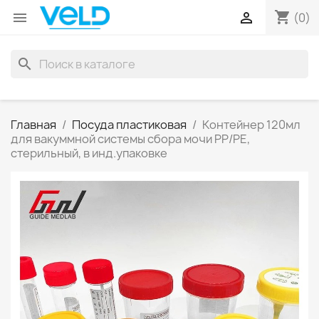
shopping_cart


(0)
search
Главная
Посуда пластиковая
Контейнер 120мл
для вакуммной системы сбора мочи РР/PE,
стерильный, в инд.упаковке