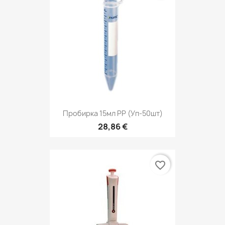
Пробирка 15мл PP (уп-50шт)
28,86 €
favorite_border