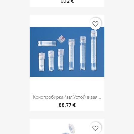
0,12 €
favorite_border
Криопробирка 4мл Устойчивая...
88,77 €
favorite_border