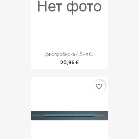
Криопробирка 4,5мл С...
20,96 €
favorite_border