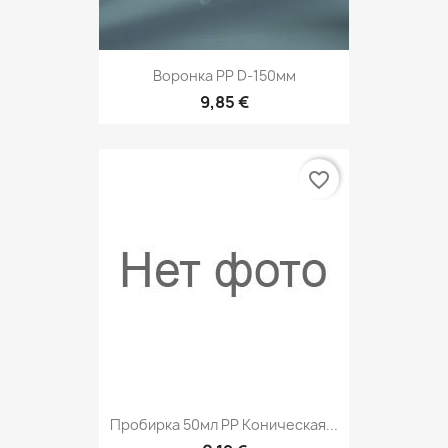
Воронка РР D-150мм
9,85 €
favorite_border
Пробирка 50мл PP Коническая...