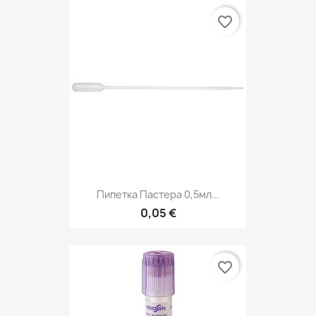
favorite_border
Пипетка Пастера 0,5мл...
0,05 €
favorite_border