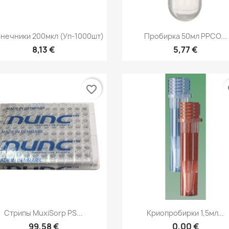
Быстрый просмотр
Быстрый просмот


нечники 200мкл (уп-1000шт)
Пробирка 50мл PPCO...
8,13 €
5,77 €
favorite_border
fa
Быстрый просмотр
Быстрый просмот


Стрипы MuxiSorp PS...
Криопробирки 1,5мл...
99,58 €
0,00 €