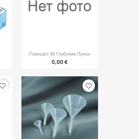
р
Быстрый просмотр

Планшет 96 Глубоких Лунок
0,00 €
vorite_border
favorite_border