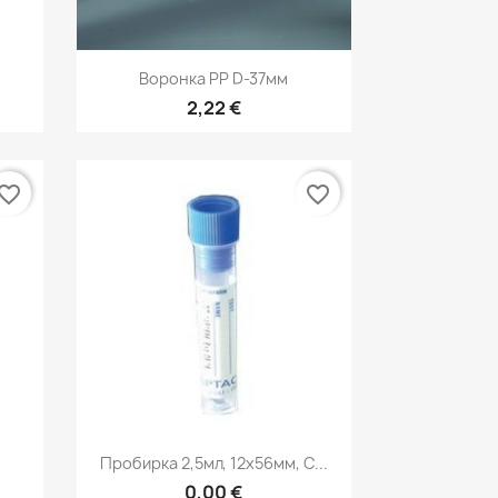
р
Быстрый просмотр

Воронка РР D-37мм
2,22 €
vorite_border
favorite_border
р
Быстрый просмотр

Пробирка 2,5мл, 12х56мм, С...
0,00 €