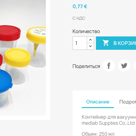
0,77 €
С НДС
Количество

В КОРЗИ
Поделиться
Описание
Подроб
Контейнер для вакуумн
medlab Supplies Co.,Ltd
Объем: 250 мл