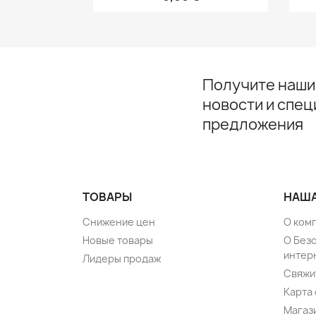
Получите наши
новости и спе
предложения
ТОВАРЫ
НАША
Снижение цен
О ком
Новые товары
О Без
интер
Лидеры продаж
Свяжи
Карта 
Магаз