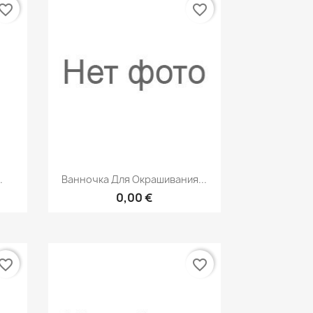
vorite_border
favorite_border
р
Быстрый просмотр

.
Ванночка Для Окрашивания...
0,00 €
vorite_border
favorite_border