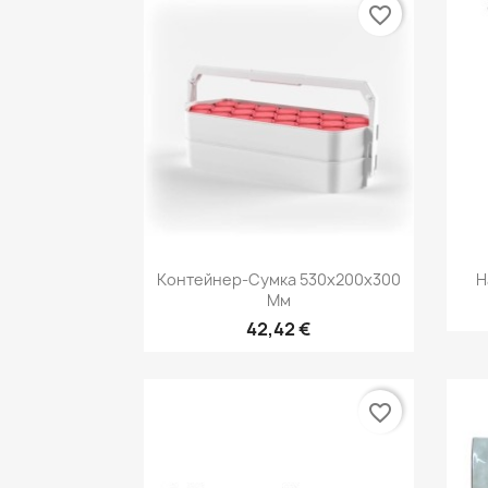
favorite_border
Быстрый просмотр

Контейнер-Сумка 530х200х300
Н
Мм
42,42 €
favorite_border