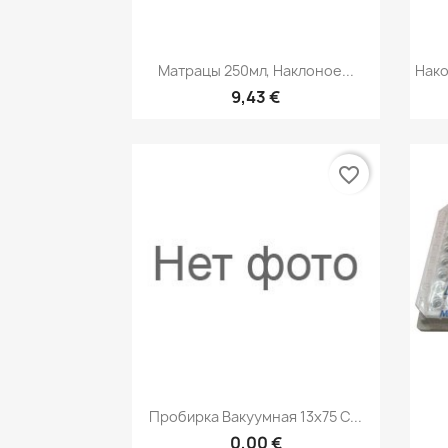
Быстрый просмотр

Матрацы 250мл, Наклоное...
Нако
9,43 €
favorite_border
Быстрый просмотр

Пробирка Вакуумная 13х75 С...
0,00 €