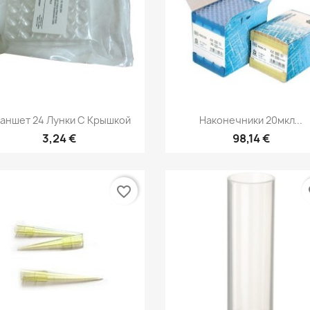
Быстрый просмотр
Быстрый просмот


аншет 24 Лунки С Крышкой
Наконечники 20мкл...
3,24 €
98,14 €
favorite_border
fa