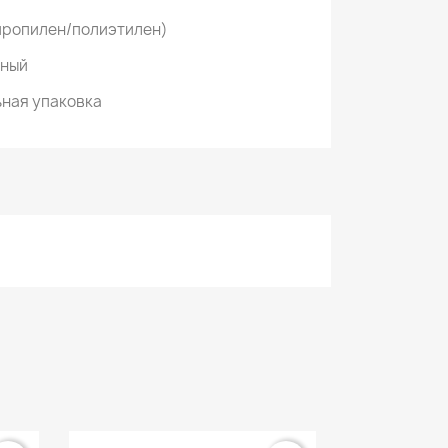
пропилен/полиэтилен)
ьный
ная упаковка