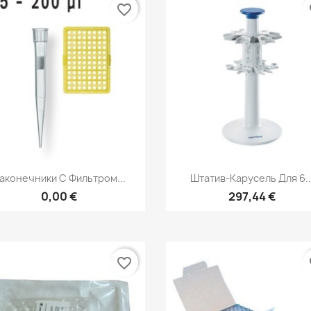
favorite_border
fa
Быстрый просмотр
Быстрый просмот


аконечники С Фильтром...
Штатив-Карусель Для 6..
0,00 €
297,44 €
favorite_border
fa