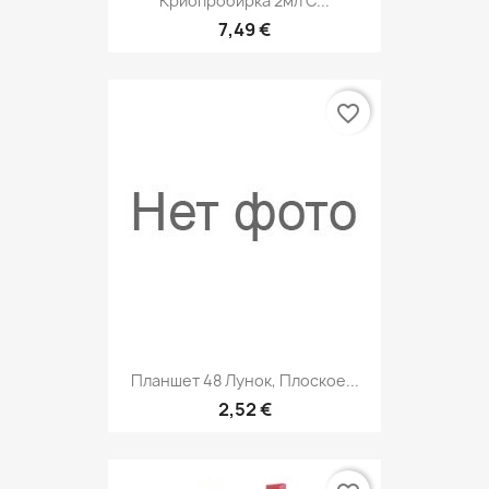
Криопробирка 2мл С...
7,49 €
favorite_border
Планшет 48 Лунок, Плоское...
2,52 €