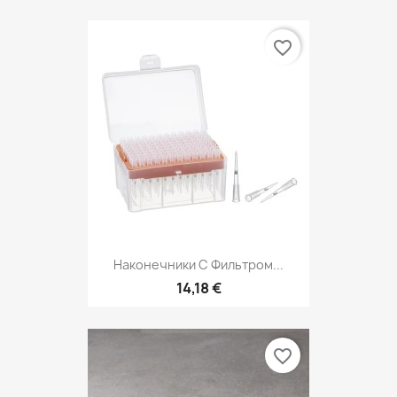
favorite_border
Наконечники С Фильтром...
14,18 €
favorite_border