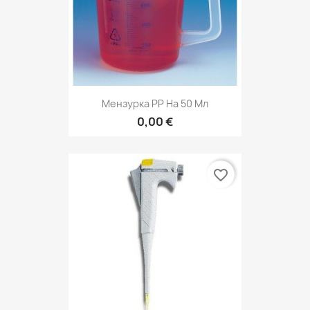
Мензурка РР На 50 Мл
0,00 €
favorite_border