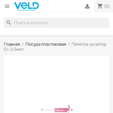
shopping_cart


(0)
search
Главная
Посуда пластиковая
Пипетка-дозатор
0,1-2,5мкл