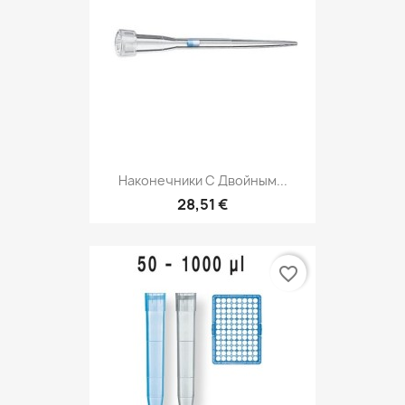
Наконечники С Двойным...
28,51 €
favorite_border