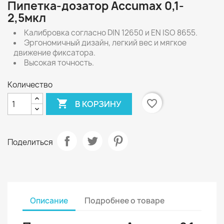
Пипетка-дозатор Accumax 0,1-
2,5мкл
Калибровка согласно DIN 12650 и EN ISO 8655.
Эргономичный дизайн, легкий вес и мягкое
движение фиксатора.
Высокая точность.
Количество

favorite_border
В КОРЗИНУ
Поделиться
Описание
Подробнее о товаре