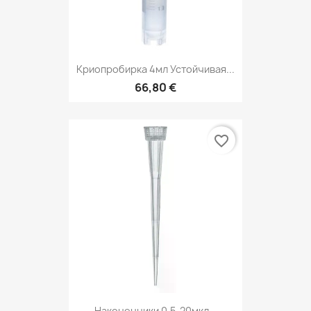
Криопробирка 4мл Устойчивая...
66,80 €
favorite_border
Наконечники 0,5-20мкл...