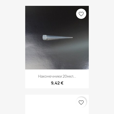
favorite_border
Наконечники 20мкл...
9,42 €
favorite_border