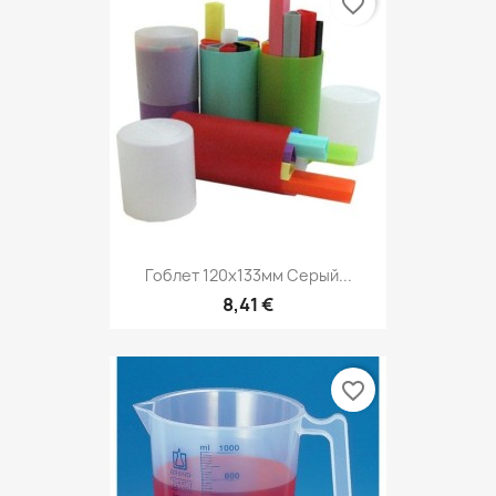
favorite_border
Гоблет 120х133мм Серый...
8,41 €
favorite_border