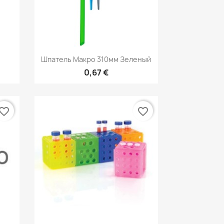
р
Быстрый просмотр

Шпатель Макро 310мм Зеленый
0,67 €
vorite_border
favorite_border