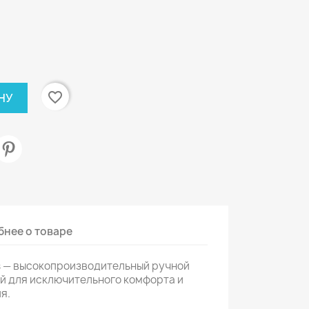
favorite_border
НУ
нее о товаре
us — высокопроизводительный ручной
й для исключительного комфорта и
я.