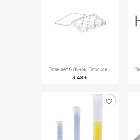
Быстрый просмотр

Планшет 6 Лунок, Плоское...
Пи
3,48 €
favorite_border