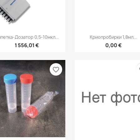
Быстрый просмотр
Быстрый просмот


петка-Дозатор 0,5-10мкл...
Криопробирки 1,8мл...
1 556,01 €
0,00 €
favorite_border
fa