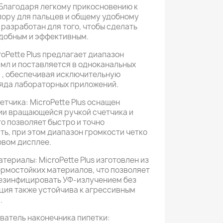
Благодаря легкому прикосновению к
ору для пальцев и общему удобному
s разработан для того, чтобы сделать
добным и эффективным.
oPette Plus предлагает диапазон
10 мл и поставляется в одноканальных
 , обеспечивая исключительную
яда лабораторных приложений.
тчика: MicroPette Plus оснащен
ии вращающейся ручкой счетчика и
о позволяет быстро и точно
ть, при этом диапазон громкости четко
овом дисплее.
ериалы: MicroPette Plus изготовлен из
рмостойких материалов, что позволяет
дезинфицировать УФ-излучением без
кция также устойчива к агрессивным
.
атель наконечника пипетки: