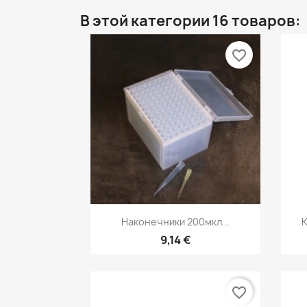
В этой категории 16 товаров:
favorite_border
Быстрый просмотр

Наконечники 200мкл...
К
9,14 €
favorite_border