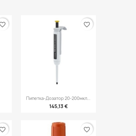
vorite_border
favorite_border
р
Быстрый просмотр

Пипетка-Дозатор 20-200мкл...
145,13 €
vorite_border
favorite_border