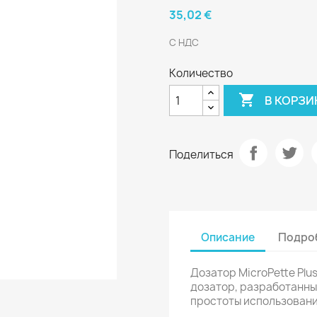
35,02 €
С НДС
Количество

В КОРЗИ
Поделиться
Описание
Подроб
Дозатор MicroPette Pl
дозатор, разработанны
простоты использовани