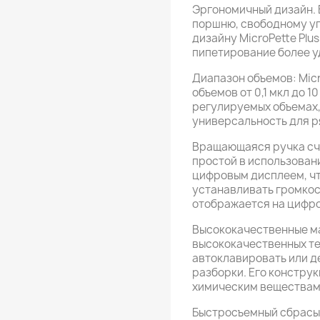
Эргономичный дизайн. 
поршню, свободному уп
дизайну MicroPette Plu
пипетирование более у
Диапазон объемов: Micr
объемов от 0,1 мкл до 
регулируемых объемах,
универсальность для р
Вращающаяся ручка сче
простой в использован
цифровым дисплеем, чт
устанавливать громкос
отображается на цифр
Высококачественные мат
высококачественных те
автоклавировать или 
разборки. Его констру
химическим веществам
Быстросъемный сбрасыв