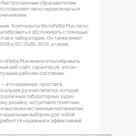
ен быстросъемным сбрасывателем
что позволяет легко переключаться
онечниками.
ие: Компоненты MicroPette Plus легко
калибровать и обслуживать с помощью
тов в лаборатории. Он также имеет
008 и ISO 13485:2003, а также
croPette Plus можно откалибровать
ый веб-сайт, гарантируя, что он
илучшем рабочем состоянии.
s — это надежная, простая в
рсальная ручная пипетка, которая
 различных лабораторных задач.
му дизайну, интуитивно понятным
 и высококачественным материалам
тся идеальным выбором для любой
требуется надежный и эффективный