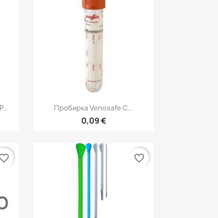
р
Быстрый просмотр

...
Пробирка Venosafe С...
0,09 €
vorite_border
favorite_border