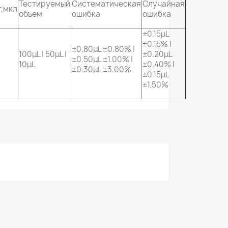
Тестируемый
Систематическая
Случайная
,мкл
объем
ошибка
ошибка
±0.15μL
±0.15% |
±0.80μL ±0.80% |
100μL | 50μL |
±0.20μL
±0.50μL ±1.00% |
10μL
±0.40% |
±0.30μL ±3.00%
±0.15μL
±1.50%