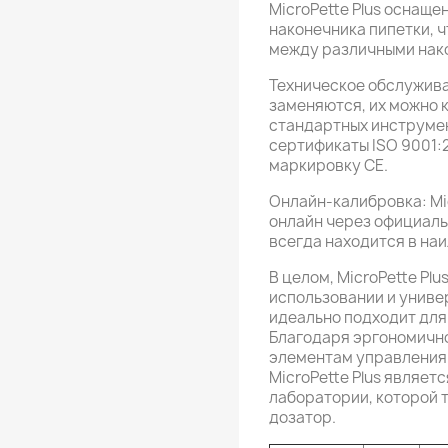
MicroPette Plus оснащ
наконечника пипетки, 
между различными нак
Техническое обслуживан
заменяются, их можно 
стандартных инструмен
сертификаты ISO 9001:2
маркировку CE.
Онлайн-калибровка: Mi
онлайн через официальн
всегда находится в на
В целом, MicroPette Plu
использовании и униве
идеально подходит для
Благодаря эргономично
элементам управления
MicroPette Plus являе
лаборатории, которой 
дозатор.