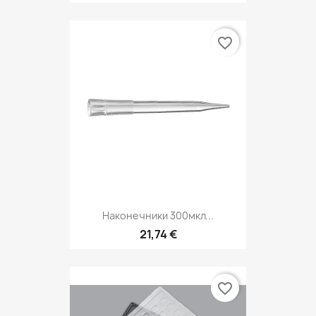
favorite_border
Наконечники 300мкл...
21,74 €
favorite_border