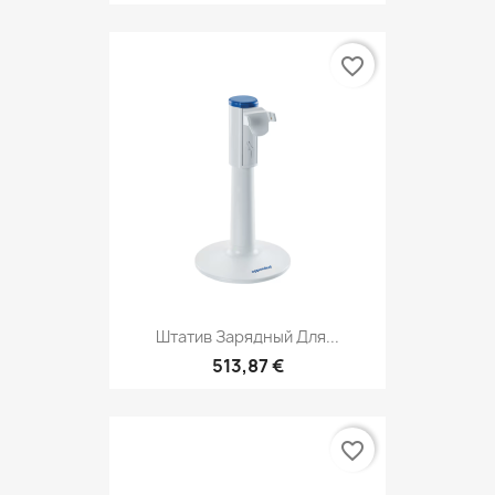
favorite_border
Штатив Зарядный Для...
513,87 €
favorite_border