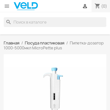
shopping_cart


(0)
search
Главная
Посуда пластиковая
Пипетка-дозатор
1000-5000мкл MicroPette plus