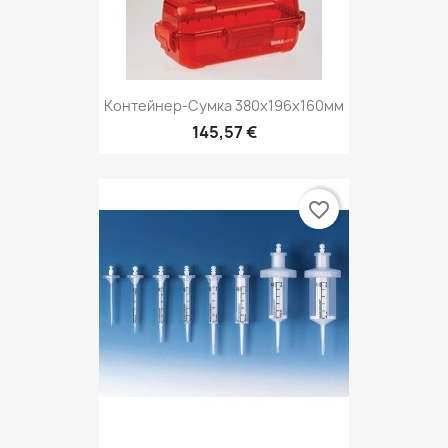
Контейнер-Сумка 380х196х160мм
145,57 €
favorite_border