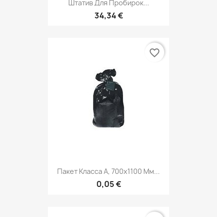
Штатив Для Пробирок...
34,34 €
favorite_border
Пакет Класса А, 700х1100 Мм...
0,05 €