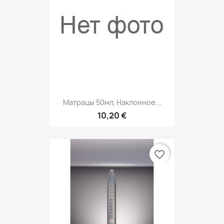
Матрацы 50мл, Наклонное...
10,20 €
favorite_border