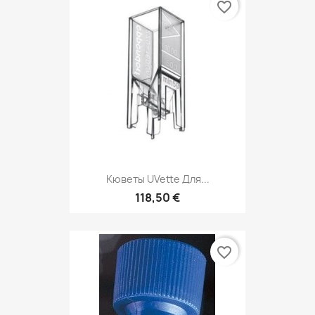
favorite_border
Кюветы UVette Для...
118,50 €
favorite_border