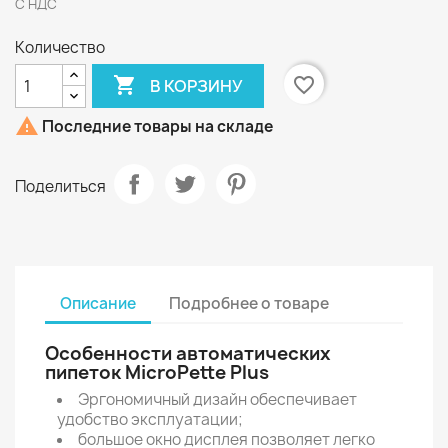
С НДС
Количество

favorite_border
В КОРЗИНУ

Последние товары на складе
Поделиться
Описание
Подробнее о товаре
Особенности автоматических
пипеток MicroPette Plus
Эргономичный дизайн обеспечивает
удобство эксплуатации;
большое окно дисплея позволяет легко