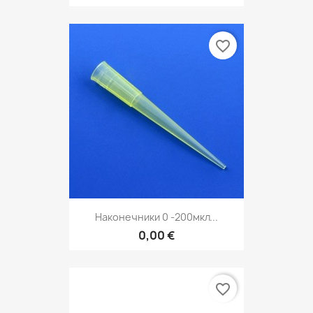
favorite_border
Наконечники 0 -200мкл...
0,00 €
favorite_border