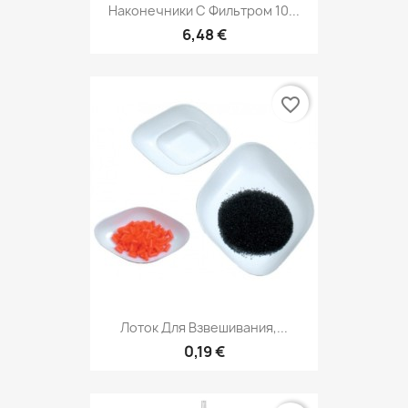
Наконечники С Фильтром 10...
6,48 €
favorite_border
Лоток Для Взвешивания,...
0,19 €