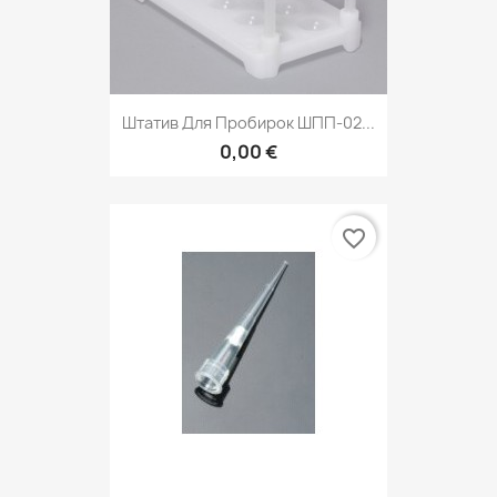
Штатив Для Пробирок ШПП-02...
0,00 €
favorite_border