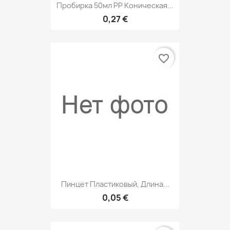
Пробирка 50мл PP Коническая...
0,27 €
favorite_border
Пинцет Пластиковый, Длина...
0,05 €