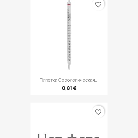
favorite_border
Пипетка Серологическая...
0,81 €
favorite_border