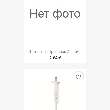
Штатив Для Пробирок D-25мм...
2,84 €
favorite_border