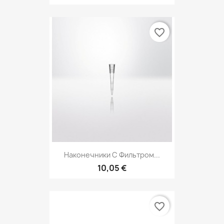
favorite_border
Наконечники С Фильтром...
10,05 €
favorite_border