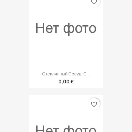
favorite_border
Стеклянный Сосуд, С...
0,00 €
favorite_border