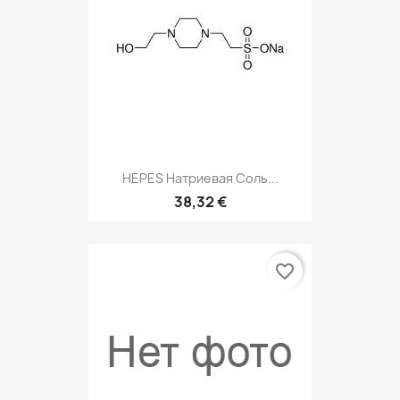
HEPES Натриевая Соль...
38,32 €
favorite_border