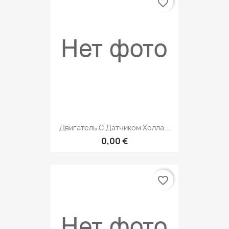
favorite_border
Двигатель С Датчиком Холла...
0,00 €
favorite_border