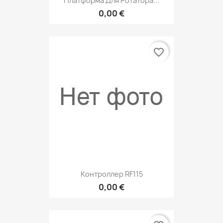
Платформа Для Ротатора...
0,00 €
favorite_border
Контроллер RF115
0,00 €