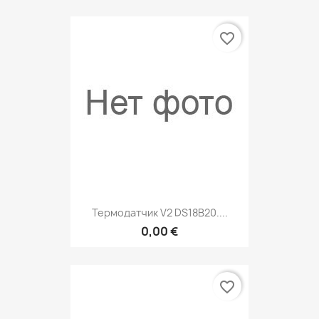
favorite_border
Термодатчик V2 DS18B20....
0,00 €
favorite_border