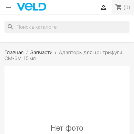
shopping_cart


(0)
search
Главная
Запчасти
Адаптеры для центрифуги
СМ-6М, 15 мл