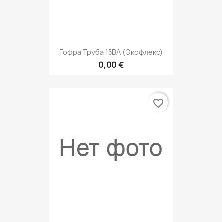
Гофра Труба 15ВА (Экофлекс)
0,00 €
favorite_border