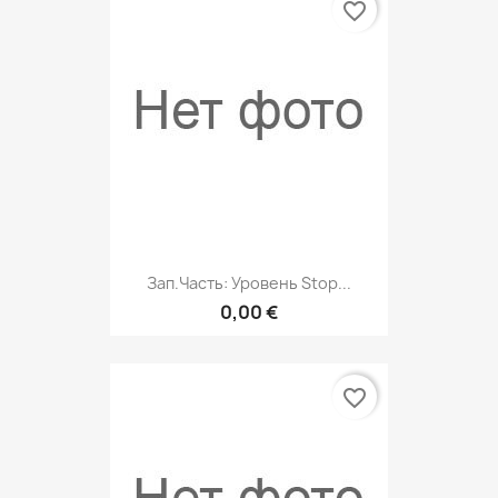
favorite_border
Зап.часть: Уровень Stop...
0,00 €
favorite_border