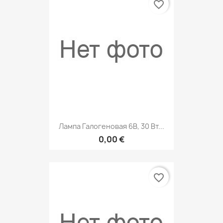
favorite_border
Лампа Галогеновая 6В, 30 Вт...
0,00 €
favorite_border