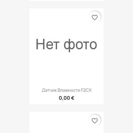
favorite_border
Датчик Влажности F2CX
0,00 €
favorite_border