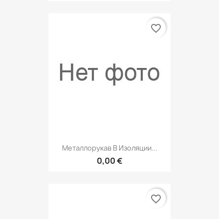
favorite_border
Металлорукав В Изоляции...
0,00 €
favorite_border