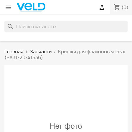
shopping_cart


(0)
search
Главная
Запчасти
Крышки для флаконов малых
(ВА31-20-41536)