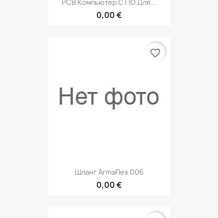
PCB Компьютер С ПО Для...
0,00 €
favorite_border
Шланг ArmaFlex D06
0,00 €