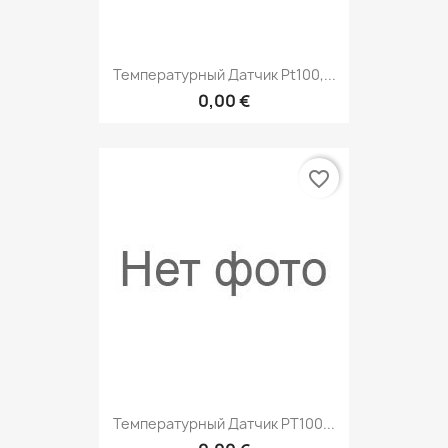
Температурный Датчик Pt100,...
0,00 €
favorite_border
Температурный Датчик РТ100...