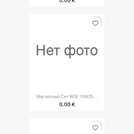
0,00 €
favorite_border
Магнитный Сет BOE 110625....
0,00 €
favorite_border