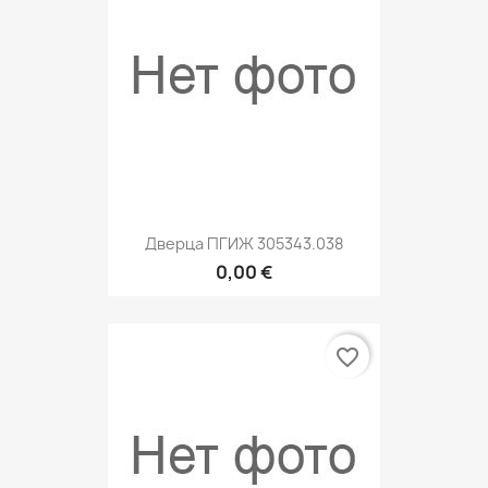
Дверца ПГИЖ 305343.038
0,00 €
favorite_border