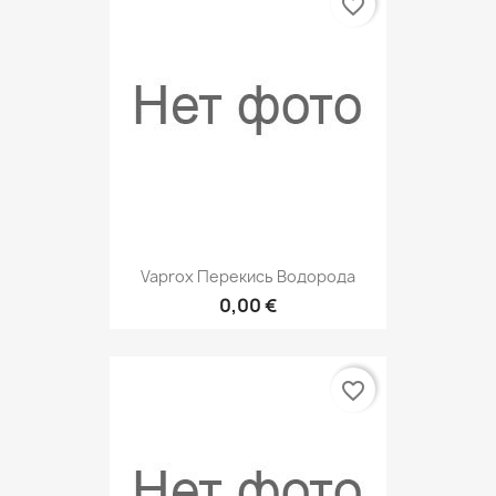
favorite_border
Vaprox Перекись Водорода
0,00 €
favorite_border