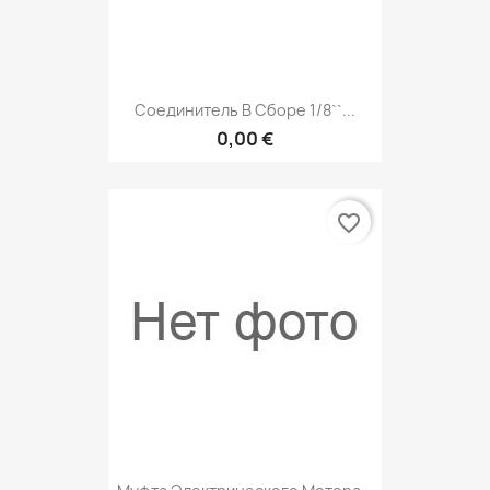
Соединитель В Сборе 1/8``...
0,00 €
favorite_border