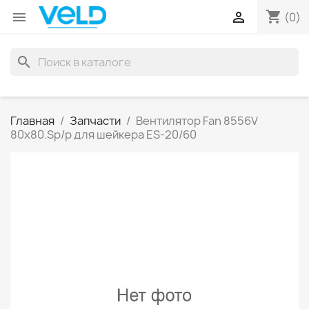
shopping_cart


(0)
search
Главная
Запчасти
Вентилятор Fan 8556V
80x80.Sp/p для шейкера ES-20/60