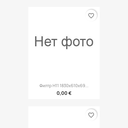
favorite_border
Филтр H11 1830x610x69...
0,00 €
favorite_border