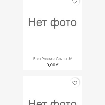
favorite_border
Блок Розжига Лампы UV
0,00 €
favorite_border