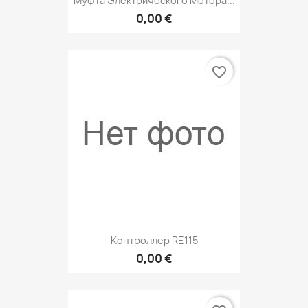
Муфта Электрического Мотора...
0,00 €
favorite_border
Контроллер RE115
0,00 €