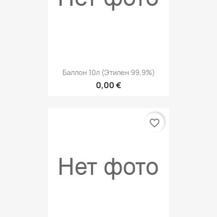
Баллон 10л (этилен 99,9%)
0,00 €
favorite_border