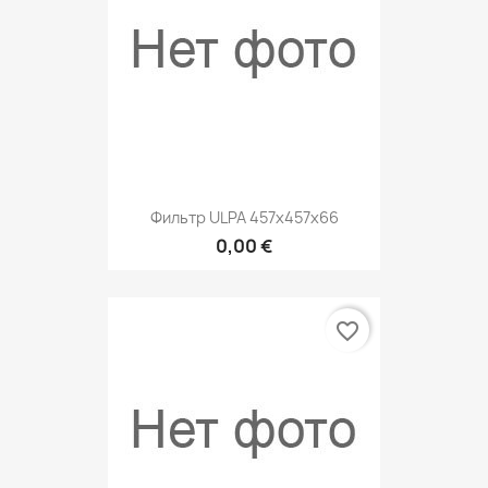
Фильтр ULPA 457x457x66
0,00 €
favorite_border