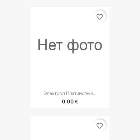
favorite_border
Электрод Платиновый...
0,00 €
favorite_border