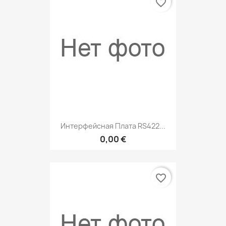
favorite_border
Интерфейсная Плата RS422...
0,00 €
favorite_border