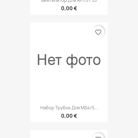
Вентилятор Для RF115 / 53
0,00 €
favorite_border
Набор Трубок Для MS4/5...
0,00 €