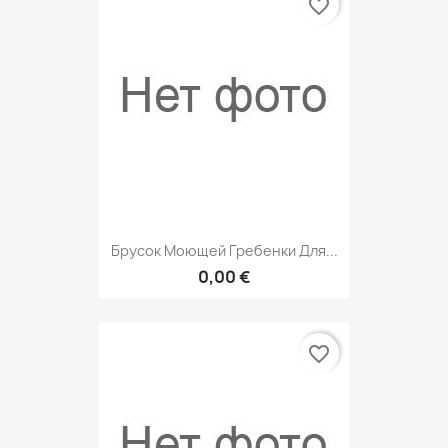
favorite_border
Брусок Моющей Гребенки Для...
0,00 €
favorite_border