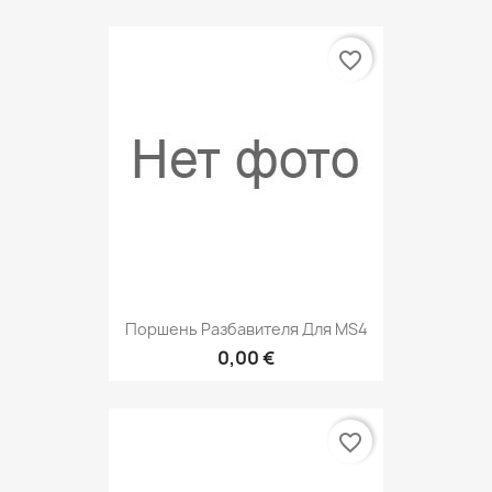
favorite_border
Поршень Разбавителя Для MS4
0,00 €
favorite_border