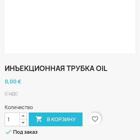
ИНЪЕКЦИОННАЯ ТРУБКА OIL
0,00 €
С НДС
Количество

favorite_border
В КОРЗИНУ

Под заказ