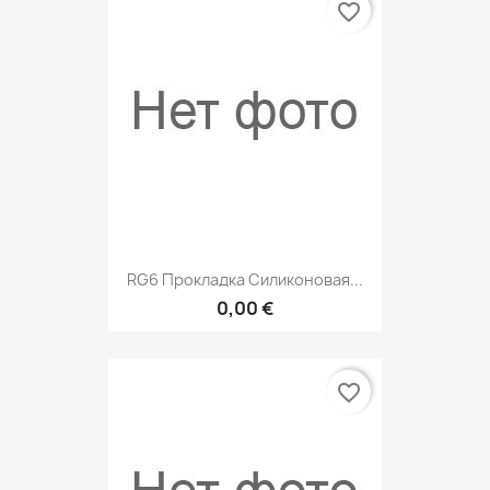
favorite_border
RG6 Прокладка Силиконовая...
0,00 €
favorite_border