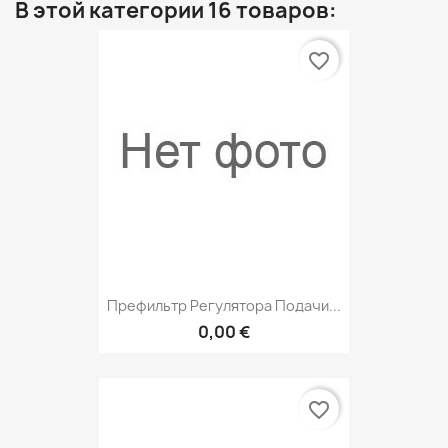
В этой категории 16 товаров:
favorite_border
Префильтр Регулятора Подачи...
0,00 €
favorite_border