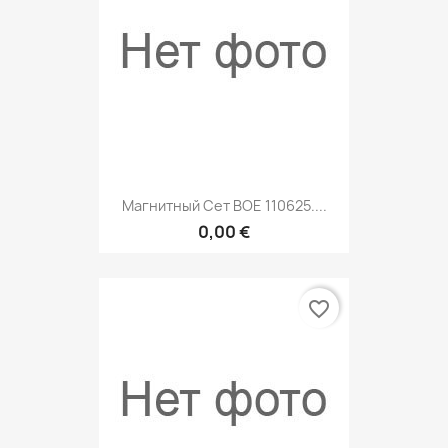
Магнитный Сет BOE 110625....
0,00 €
favorite_border