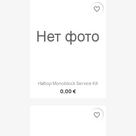
favorite_border
Нвбор Monoblock Service Kit
0,00 €
favorite_border