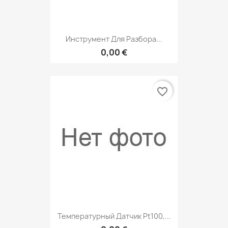
Инструмент Для Разбора...
0,00 €
favorite_border
Температурный Датчик Pt100,...