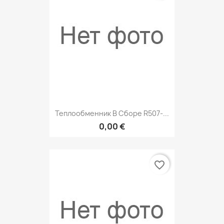
Теплообменник В Сборе R507-...
0,00 €
favorite_border