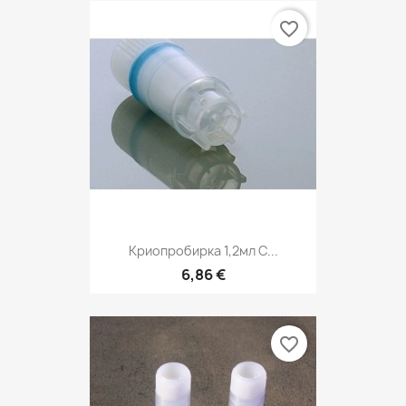
favorite_border
Криопробирка 1,2мл С...
6,86 €
favorite_border