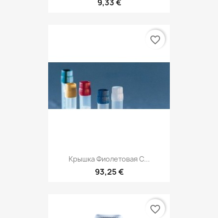
9,33 €
favorite_border
Крышка Фиолетовая С...
93,25 €
favorite_border