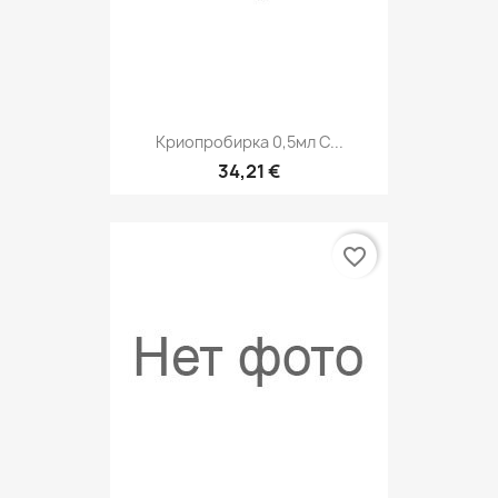
Криопробирка 0,5мл С...
34,21 €
favorite_border