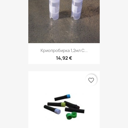
Криопробирка 1,2мл С...
14,92 €
favorite_border