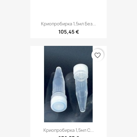
Криопробирка 1,5мл Без...
105,45 €
favorite_border
Криопробирка 1,5мл С...