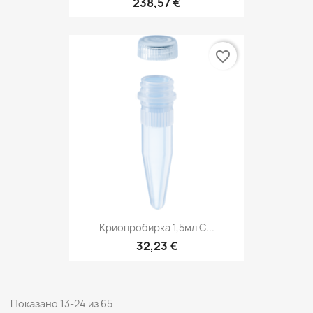
238,57 €
favorite_border
Криопробирка 1,5мл С...
32,23 €
Показано 13-24 из 65