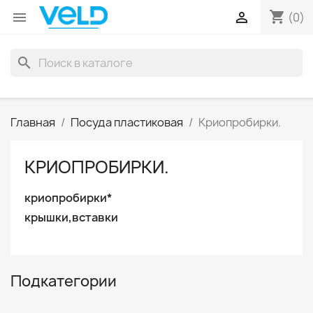
shopping_cart


(0)
search
Главная
Посуда пластиковая
Криопробирки.
КРИОПРОБИРКИ.
криопробирки*
крышки,вставки
Подкатегории