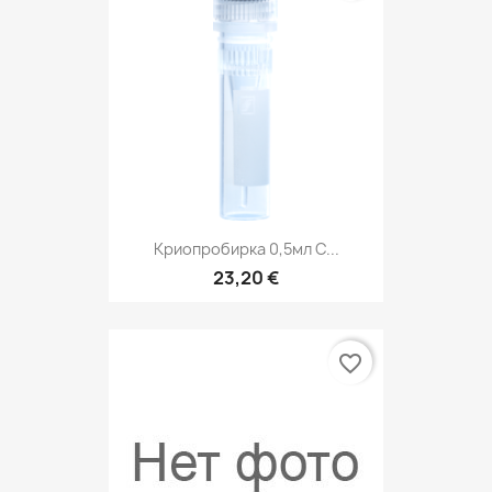
Криопробирка 0,5мл С...
23,20 €
favorite_border