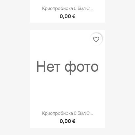
Криопробирка 0,5мл С...
0,00 €
favorite_border
Криопробирка 0,5мл,с...
0,00 €