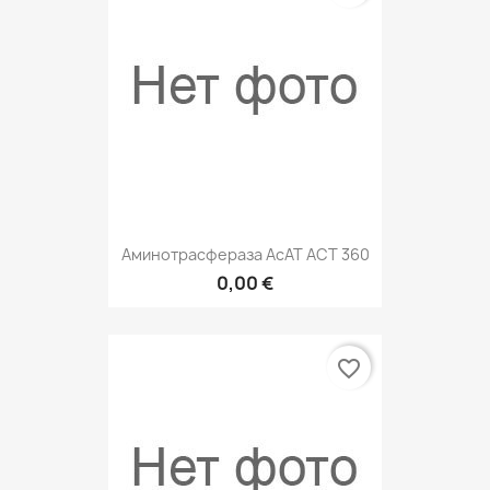
Аминотрасфераза АсАТ АСТ 360
0,00 €
favorite_border