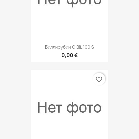
Биллирубин С ВIL 100 S
0,00 €
favorite_border