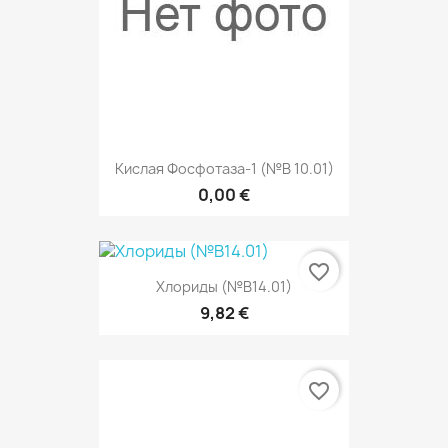
Кислая Фосфотаза-1 (№В 10.01)
0,00 €
favorite_border
Хлориды (№В14.01)
9,82 €
favorite_border