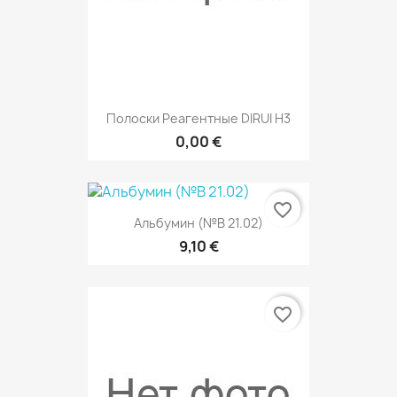
Полоски Реагентные DIRUI H3
0,00 €
favorite_border
Альбумин (№В 21.02)
9,10 €
favorite_border