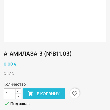
A-АМИЛАЗА-3 (№В11.03)
0,00 €
С НДС
Количество

favorite_border
В КОРЗИНУ

Под заказ