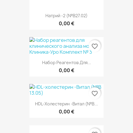
Натрий -2 (№В27.02)
0,00 €
favorite_border
Набор Реагентов Для...
0,00 €
favorite_border
HDL-Холестерин -Витал (№В...
0,00 €