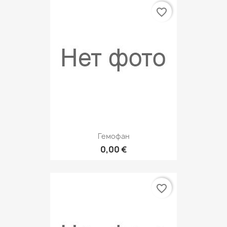
favorite_border
Гемофан
0,00 €
favorite_border