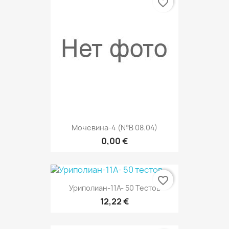
favorite_border
Мочевина-4 (№В 08.04)
0,00 €
favorite_border
Уриполиан-11А- 50 Тестов
12,22 €