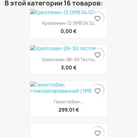
В этой категории 16 товаров:
favorite_border
Креатинин-12 (№В 04.12)
0,00 €
favorite_border
Уриполиан-2В- 50 Тестов
3,00 €
favorite_border
Гемоглобин...
299,01 €
favorite_border