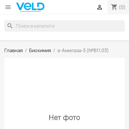
shopping_cart


(0)
search
Главная
Биохимия
a-Амилаза-3 (№В11.03)