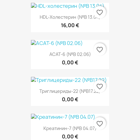
favorite_border
HDL-Холестерин (№В 13.04)
16,00 €
favorite_border
АСАТ-6 (№В 02.06)
0,00 €
favorite_border
Триглицериды-22 (№В17.22)
0,00 €
favorite_border
Креатинин-7 (№В 04.07)
0,00 €