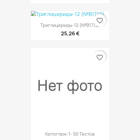
favorite_border
Триглицериды-12 (№В17.12)
25,26 €
favorite_border
Кетоглюк-1- 50 Тестов