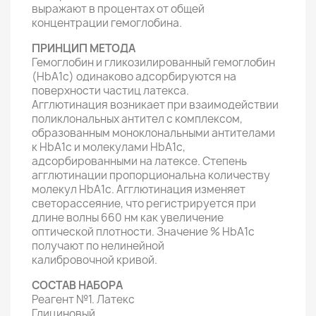
выражают в процентах от общей
концентрации гемоглобина.
ПРИНЦИП МЕТОДА
Гемоглобин и гликозилированный гемоглобин
(HbA1c) одинаково адсорбируются на
поверхности частиц латекса.
Агглютинация возникает при взаимодействии
поликлональных антител с комплексом,
образованным моноклональными антителами
к HbA1c и молекулами HbA1c,
адсорбированными на латексе. Степень
агглютинации пропорциональна количеству
молекул HbA1c. Агглютинация изменяет
светорассеяние, что регистрируется при
длине волны 660 нм как увеличение
оптической плотности. Значение % HbА1с
получают по нелинейной
калибровочной кривой.
СОСТАВ НАБОРА
Реагент №1. Латекс
Глициновый