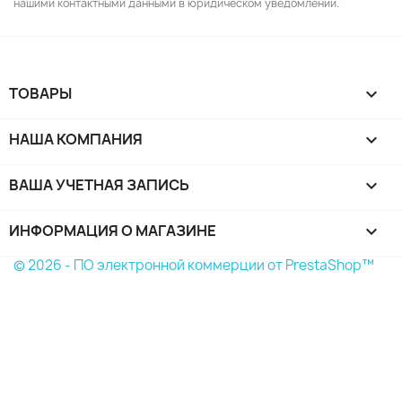
нашими контактными данными в юридическом уведомлении.
ТОВАРЫ

НАША КОМПАНИЯ

ВАША УЧЕТНАЯ ЗАПИСЬ

ИНФОРМАЦИЯ О МАГАЗИНЕ
keyboard_arrow_down
© 2026 - ПО электронной коммерции от PrestaShop™