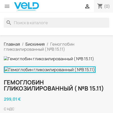
shopping_cart


(0)
search
Главная
Биохимия
Гемоглобин
гликозилированный ( №В 15.11)
ГЕМОГЛОБИН
ГЛИКОЗИЛИРОВАННЫЙ ( №В 15.11)
299,01 €
С НДС