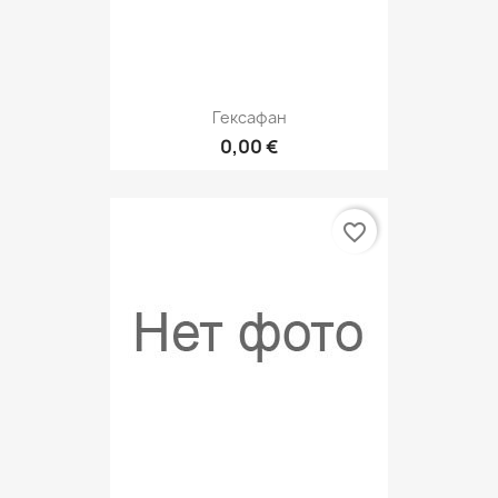
Гексафан
0,00 €
favorite_border