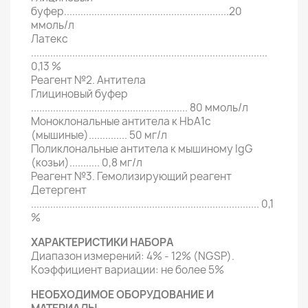
буфер............................................................20
ммоль/л
Латекс
......................................................................................
0,13 %
Реагент №2. Антитела
Глициновый буфер
......................................................... 80 ммоль/л
Моноклональные антитела к HbA1c
(мышиные).............. 50 мг/л
Поликлональные антитела к мышиному IgG
(козьи)........... 0,8 мг/л
Реагент №3. Гемолизирующий реагент
Детергент
................................................................................... 0,1
%
ХАРАКТЕРИСТИКИ НАБОРА
Диапазон измерений: 4% - 12% (NGSP).
Коэффициент вариации: не более 5%
НЕОБХОДИМОЕ ОБОРУДОВАНИЕ И