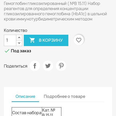
Гемоглобин гликозилированный ( №В 15.11) Набор
реагентов для определения концентрации
гликозилированного гемоглобина (HbА1c) в цельной
крови иммунотурбидиметрическим методом
Количество

favorite_border
В КОРЗИНУ

Под заказ
Поделиться
Описание
Подробнее о товаре
Кат. №
Состав набора
В 15.11