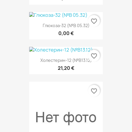
favorite_border
Глюкоза-32 (№В 05.32)
0,00 €
favorite_border
Холестерин-12 (№В13.12)
21,20 €
favorite_border