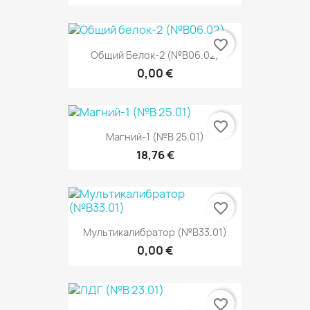
favorite_border
Общий Белок-2 (№В06.02)
0,00 €
favorite_border
Магний-1 (№В 25.01)
18,76 €
favorite_border
Мультикалибратор (№В33.01)
0,00 €
favorite_border