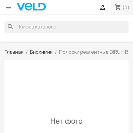
shopping_cart


(0)
search
Главная
Биохимия
Полоски реагентные DIRUI H3