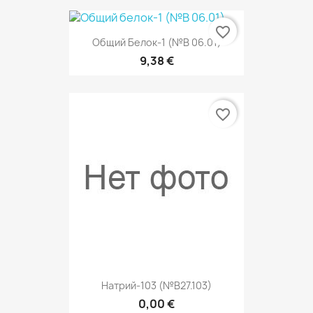
favorite_border
Общий Белок-1 (№В 06.01)
9,38 €
favorite_border
Натрий-103 (№В27.103)
0,00 €