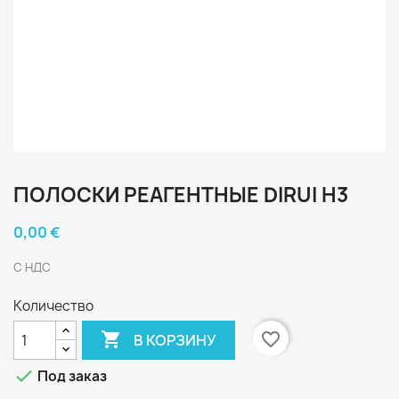
ПОЛОСКИ РЕАГЕНТНЫЕ DIRUI H3
0,00 €
С НДС
Количество

favorite_border
В КОРЗИНУ

Под заказ