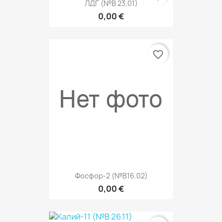
ЛДГ (№В 23.01)
0,00 €
favorite_border
Фосфор-2 (№В16.02)
0,00 €