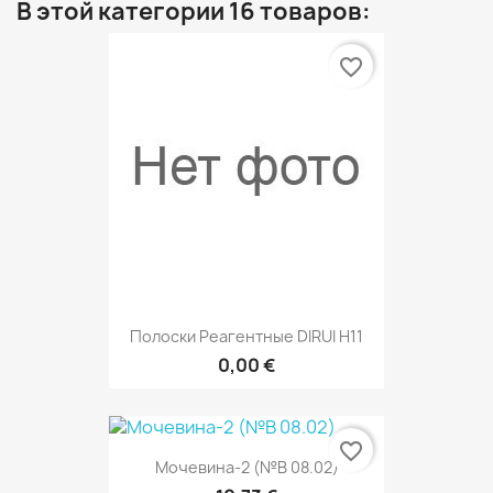
В этой категории 16 товаров:
favorite_border
Полоски Реагентные DIRUI H11
0,00 €
favorite_border
Мочевина-2 (№В 08.02)