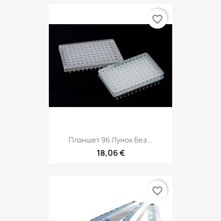
favorite_border
Планшет 96 Лунок Без...
18,06 €
favorite_border