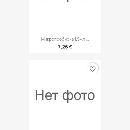
Микропробирка 1,5мл,...
7,26 €
favorite_border