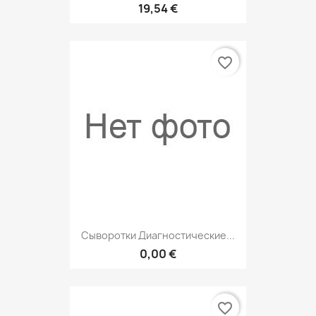
19,54 €
favorite_border
Сыворотки Диагностические...
0,00 €
favorite_border