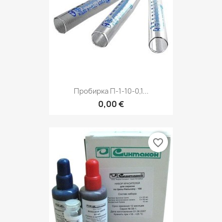
Пробирка П-1-10-0,1...
0,00 €
favorite_border