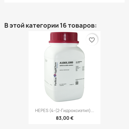
В этой категории 16 товаров:
favorite_border
HЕРЕS (4-(2-Гидроксиэтил)...
83,00 €