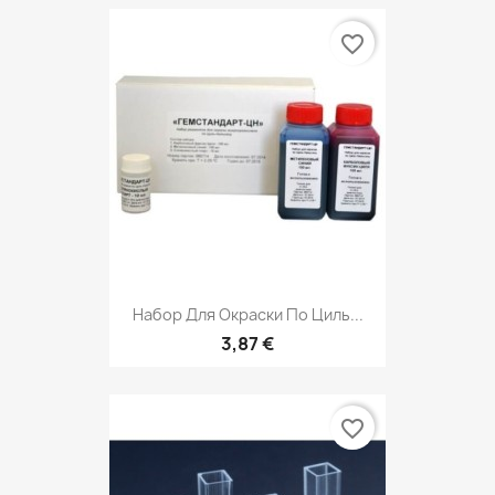
favorite_border
Набор Для Окраски По Циль...
3,87 €
favorite_border