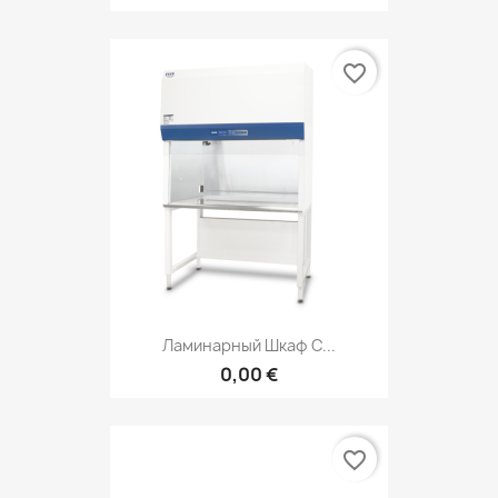
favorite_border
Ламинарный Шкаф С...
0,00 €
favorite_border