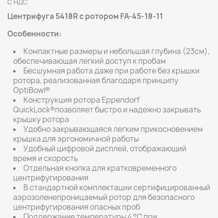
С НДС
Центрифуга 5418R с ротором FA-45-18-11
Особенности:
Компактные размеры и небольшая глубина (23см),
обеспечивающая легкий доступ к пробам
Бесшумная работа даже при работе без крышки
ротора, реализованная благодаря принципу
OptiBowl®
Конструкция ротора Eppendorf
QuickLock®позволяет быстро и надежно закрывать
крышку ротора
Удобно закрывающаяся легким прикосновением
крышка для эргономичной работы
Удобный цифровой дисплей, отображающий
время и скорость
Отдельная кнопка для кратковременного
центрифугирования
В стандартной комплектации сертифицированный
аэрозоленепроницаемый ротор для безопасного
центрифугирования опасных проб
Поддержание температуры 4 °C при