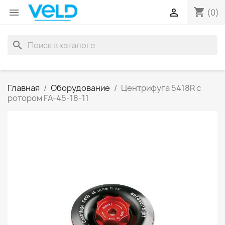
shopping_cart


(0)
search
Главная
Оборудование
Центрифуга 5418R с
ротором FA-45-18-11