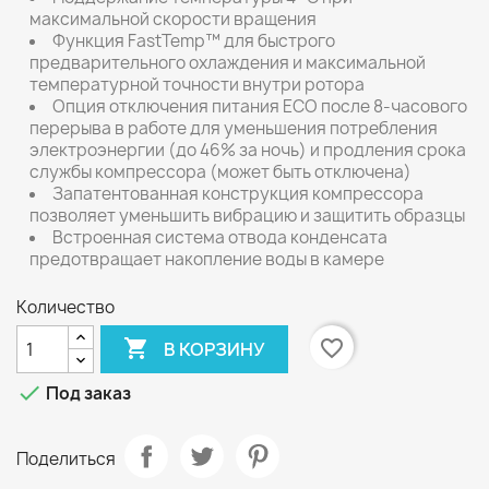
максимальной скорости вращения
Функция FastTemp™ для быстрого
предварительного охлаждения и максимальной
температурной точности внутри ротора
Опция отключения питания ECО после 8-часового
перерыва в работе для уменьшения потребления
электроэнергии (до 46% за ночь) и продления срока
службы компрессора (может быть отключена)
Запатентованная конструкция компрессора
позволяет уменьшить вибрацию и защитить образцы
Встроенная система отвода конденсата
предотвращает накопление воды в камере
Количество

favorite_border
В КОРЗИНУ

Под заказ
Поделиться