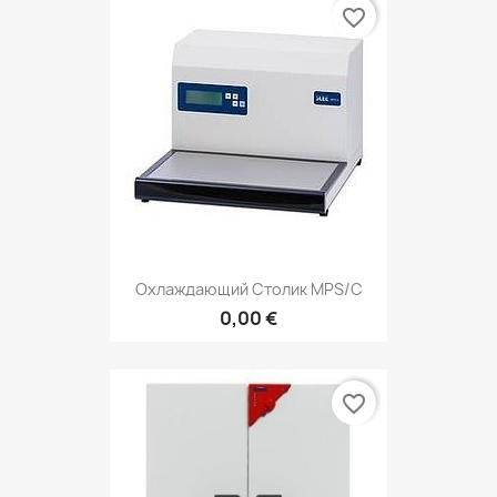
favorite_border
Охлаждающий Столик MPS/С
0,00 €
favorite_border