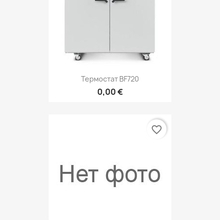
Термостат BF720
0,00 €
favorite_border