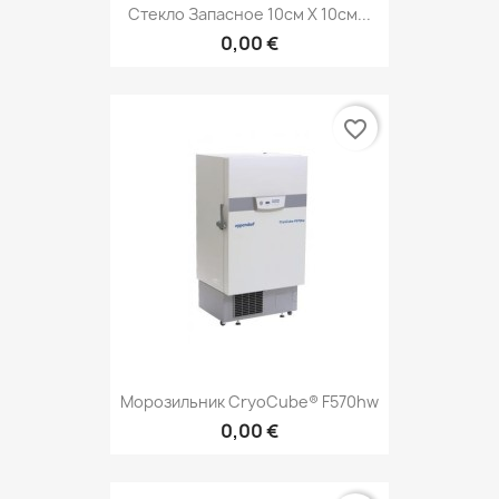
Стекло Запасное 10см Х 10см...
0,00 €
favorite_border
Морозильник CryoCube® F570hw
0,00 €