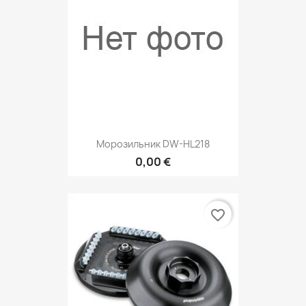
Морозильник DW-HL218
0,00 €
favorite_border