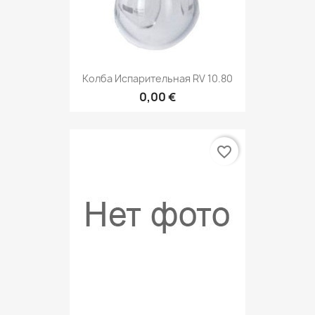
Колба Испарительная RV 10.80
0,00 €
favorite_border