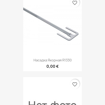
favorite_border
Насадка Якорная R1330
0,00 €
favorite_border