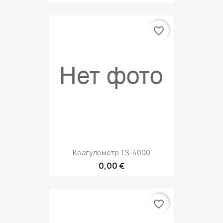
favorite_border
Коагулометр TS-4000
0,00 €
favorite_border