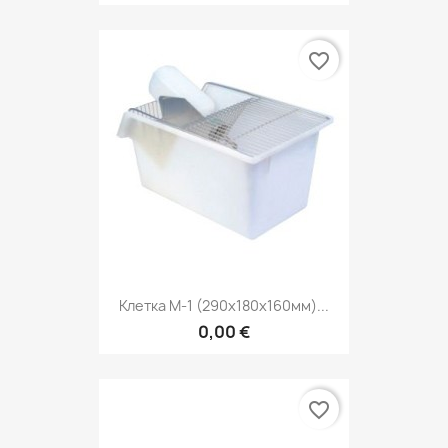
favorite_border
Клетка M-1 (290х180х160мм)...
0,00 €
favorite_border