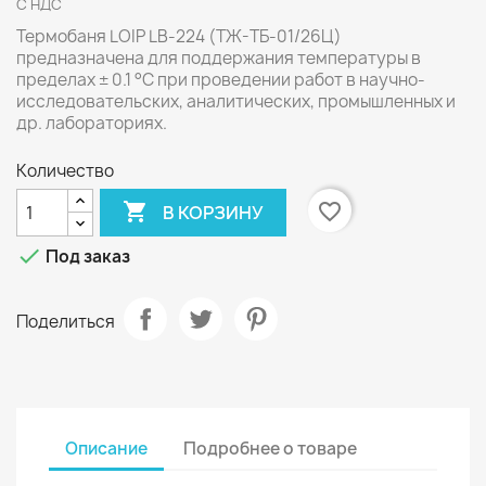
С НДС
Термобаня LOIP LB-224 (ТЖ-ТБ-01/26Ц)
предназначена для поддержания температуры в
пределах ± 0.1 °С при проведении работ в научно-
исследовательских, аналитических, промышленных и
др. лабораториях.
Количество

favorite_border
В КОРЗИНУ

Под заказ
Поделиться
Описание
Подробнее о товаре