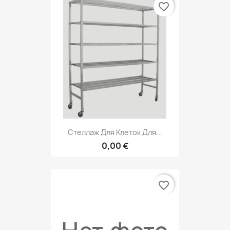
favorite_border
Стеллаж Для Клеток Для...
0,00 €
favorite_border