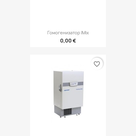
Гомогенизатор IMix
0,00 €
favorite_border