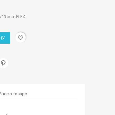
 10 auto FLEX
favorite_border
НУ
нее о товаре