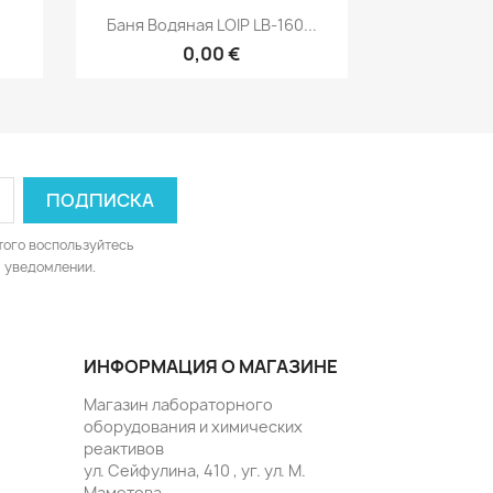
р
Быстрый просмотр

Баня Водяная LOIP LB-160...
0,00 €
того воспользуйтесь
 уведомлении.
ИНФОРМАЦИЯ О МАГАЗИНЕ
Магазин лабораторного
оборудования и химических
реактивов
ул. Сейфулина, 410 , уг. ул. М.
Маметова