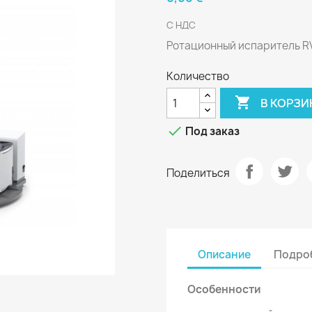
С НДС
Ротационный испаритель RV
Количество

В КОРЗИ

Под заказ
Поделиться
Описание
Подроб
Особенности