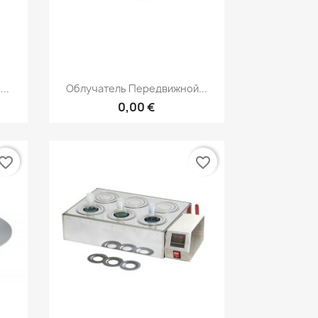
р
Быстрый просмотр

..
Облучатель Передвижной...
0,00 €
vorite_border
favorite_border