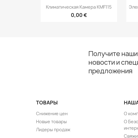
Быстрый просмотр

Климатическая Камера KMF115
Эле
0,00 €
Получите наши
новости и спе
предложения
ТОВАРЫ
НАША
Снижение цен
О ком
Новые товары
О Без
интер
Лидеры продаж
Свяжи