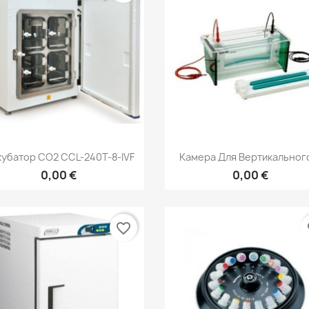
Быстрый просмотр
Быстрый просмот


убатор СО2 CCL-240T-8-IVF
Камера Для Вертикального
0,00 €
0,00 €
favorite_border
fa