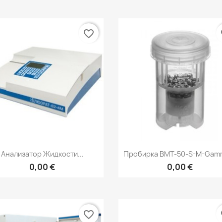
favorite_border
fa
Быстрый просмотр
Быстрый просмот


Анализатор Жидкости...
Пробирка BMT-50-S-M-Gamm
0,00 €
0,00 €
favorite_border
fa