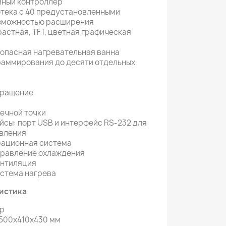
мный контроллер
тека с 40 предустановленными
озможностью расширения
растная, TFT, цветная графическая
опасная нагревательная ванна
раммирования до десяти отдельных
вращение
ечной точки
сы: порт USB и интерфейс RS-232 для
вления
рационная система
правление охлаждения
ентиляция
стема нагрева
истика
бр
 500х410х430 мм