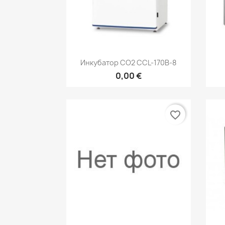
Быстрый просмотр

Инкубатор СО2 CCL-170B-8
0,00 €
favorite_border