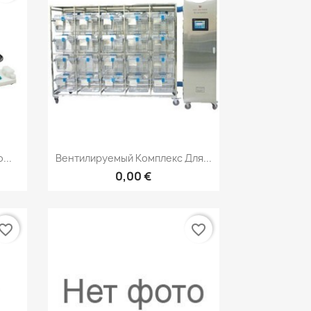
р
Быстрый просмотр

...
Вентилируемый Комплекс Для...
0,00 €
vorite_border
favorite_border