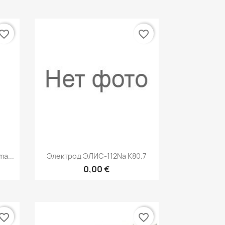
vorite_border
favorite_border
р
Быстрый просмотр

a...
Электрод ЭЛИС-112Na K80.7
0,00 €
vorite_border
favorite_border