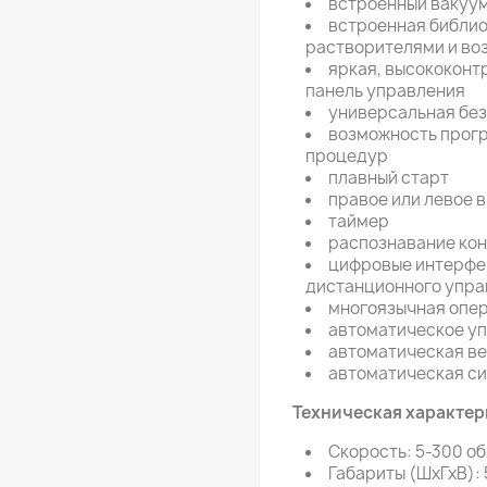
встроенный вакуу
встроенная библио
растворителями и в
яркая, высококонт
панель управления
универсальная без
возможность прог
процедур
плавный старт
правое или левое 
таймер
распознавание кон
цифровые интерфей
дистанционного упра
многоязычная опе
автоматическое у
автоматическая в
автоматическая си
Техническая характер
Скорость: 5-300 о
Габариты (ШхГхВ):