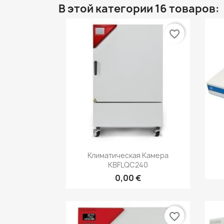
В этой категории 16 товаров:
favorite_border
Быстрый просмотр

Климатическая Камера
KBFLQC240
0,00 €
favorite_border