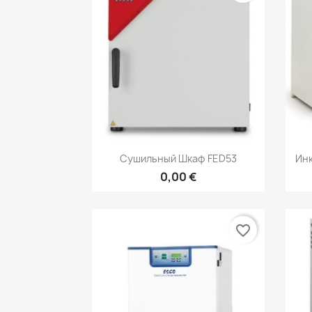
Быстрый просмотр

Сушильный Шкаф FED53
Инк
0,00 €
favorite_border