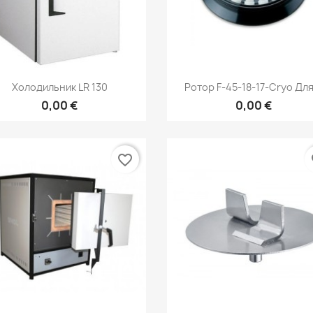
Быстрый просмотр
Быстрый просмот


Холодильник LR 130
Ротор F-45-18-17-Cryo Для.
0,00 €
0,00 €
favorite_border
fa