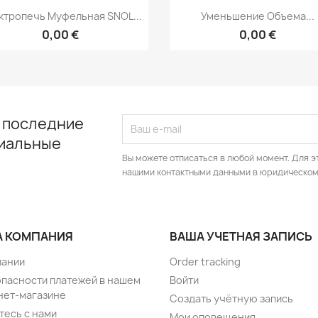
Быстрый просмотр
Быстрый просмот


ктропечь Муфельная SNOL...
Уменьшение Объема...
0,00 €
0,00 €
 последние
циальные
Вы можете отписаться в любой момент. Для э
нашими контактными данными в юридическом
 КОМПАНИЯ
ВАША УЧЕТНАЯ ЗАПИСЬ
пании
Order tracking
опасности платежей в нашем
Войти
нет-магазине
Создать учётную запись
тесь с нами
Мои оповещения