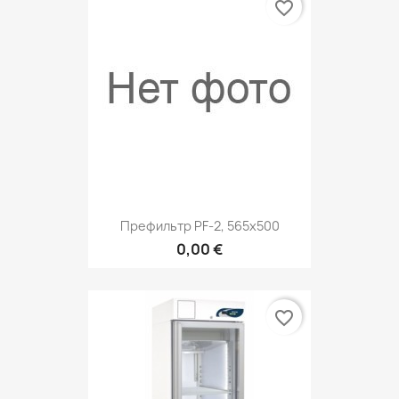
favorite_border
Префильтр PF-2, 565х500
0,00 €
favorite_border