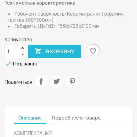
Техническая характеристика
Рабочая поверхность: Керамогранит (керамич.
плитка 300*300мм)
Габариты (ДхГхВ): 1538х726х2100 мм
Количество

favorite_border
В КОРЗИНУ

Под заказ
Поделиться
Описание
Подробнее о товаре
КОМПЛЕКТАЦИЯ