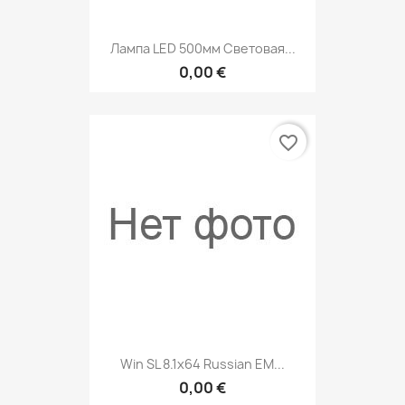
Лампа LED 500мм Световая...
0,00 €
favorite_border
Win SL 8.1х64 Russian EM...
0,00 €