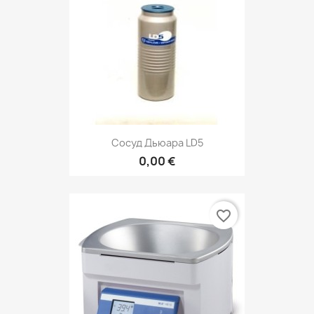
Сосуд Дьюара LD5
0,00 €
favorite_border