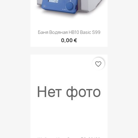
Баня Водяная НВ10 Basic S99
0,00 €
favorite_border