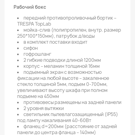
Рабочий бокс
передний противопроливочный бортик –
TRESPA TopLab
мойка-слив (полипропилен, внутр. размер
250*100*150мм), патрубок д/воды
в комплект поставки входит
сифон
гофрошланг
2 гибкие подводки длиной 1200мм
корпус – меламин толщиной 16мм
подъемный экран с возможностью
фиксации на любой высоте – закаленное
стекло толщиной 5мм, подъем 0-700мм,
увеличивают высоту шкафа при полном
подъеме на 450мм
противовесы размещены на задней панели
2 уровня вытяжки
светильник пылевлагозащищенный (IP55)
под лампу накаливания 40-60Вт
фланец d=200мм (расстояние от задней
панели до центра фланца – 140мм)