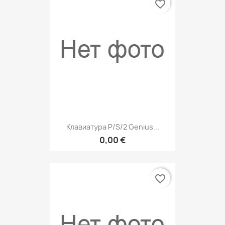
favorite_border
Клавиатура P/S/2 Genius...
0,00 €
favorite_border