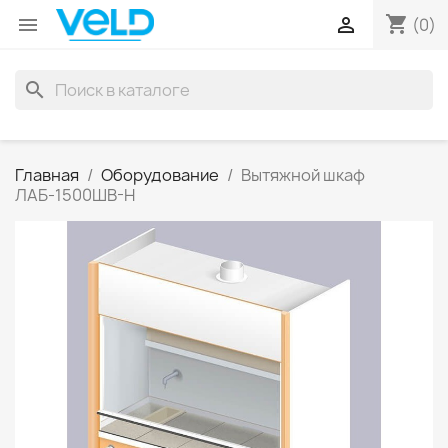
shopping_cart


(0)
search
Главная
Оборудование
Вытяжной шкаф
ЛАБ-1500ШВ-Н