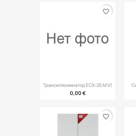
favorite_border
Быстрый просмотр

Трансиллюминатор ECX-20.М V1
Си
0,00 €
favorite_border