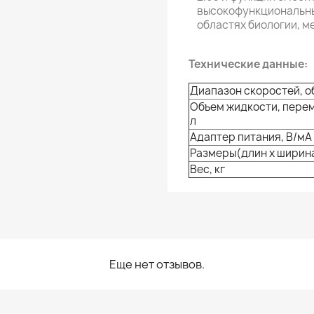
высокофункциональны
областях биологии, ме
Технические данные:
Диапазон скоростей, о
Объем жидкости, перем
л
Адаптер питания, В/мА
Размеры(длин х ширина
Вес, кг
Еще нет отзывов.