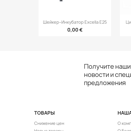
Быстрый просмотр

Шейкер–Инкубатор Excella E25
Ци
0,00 €
Получите наши
новости и спе
предложения
ТОВАРЫ
НАША
Снижение цен
О ком
Новые товары
О Без