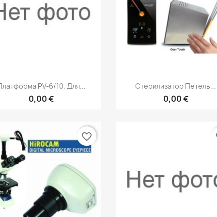
Быстрый просмотр
Быстрый просмот


Платформа РV-6/10, Для...
Стерилизатор Петель...
0,00 €
0,00 €
favorite_border
fa