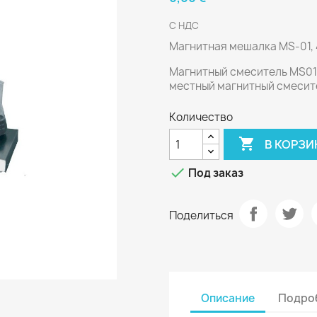
С НДС
Магнитная мешалка MS-01, 
Магнитный смеситель MS01 
местный магнитный смесит
Количество

В КОРЗИ

Под заказ
Поделиться
Описание
Подроб