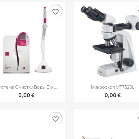
favorite_border
fa
Быстрый просмотр
Быстрый просмот


стема Очистки Воды Elix...
Микроскоп MT7520L
0,00 €
0,00 €
favorite_border
fa