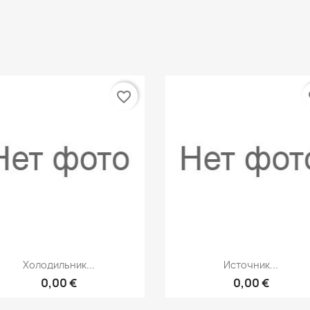
favorite_border
fa
Быстрый просмотр
Быстрый просмот


Холодильник...
Источник...
0,00 €
0,00 €