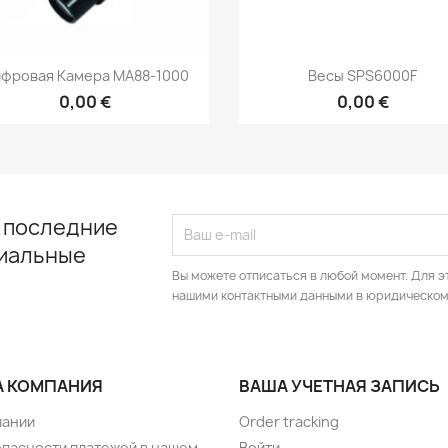
Быстрый просмотр
Быстрый просмот


фровая Камера МА88-1000
Весы SPS6000F
0,00 €
0,00 €
 последние
циальные
Вы можете отписаться в любой момент. Для э
нашими контактными данными в юридическом
 КОМПАНИЯ
ВАША УЧЕТНАЯ ЗАПИСЬ
пании
Order tracking
опасности платежей в нашем
Войти