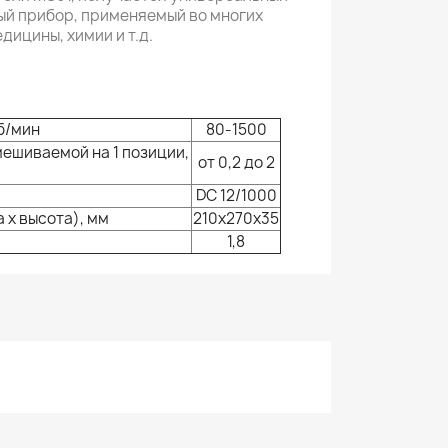
й прибор, применяемый во многих
дицины, химии и т.д.
б/мин
80-1500
ешиваемой на 1 позиции,
от 0,2 до 2
DC 12/1000
 х высота), мм
210х270х35
1,8