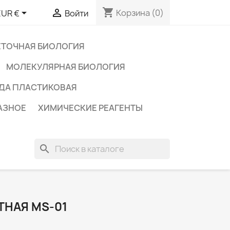
shopping_cart


Корзина
(0)
EUR €
Войти
ЕТОЧНАЯ БИОЛОГИЯ
МОЛЕКУЛЯРНАЯ БИОЛОГИЯ
ДА ПЛАСТИКОВАЯ
АЗНОЕ
ХИМИЧЕСКИЕ РЕАГЕНТЫ
search
НАЯ MS-01