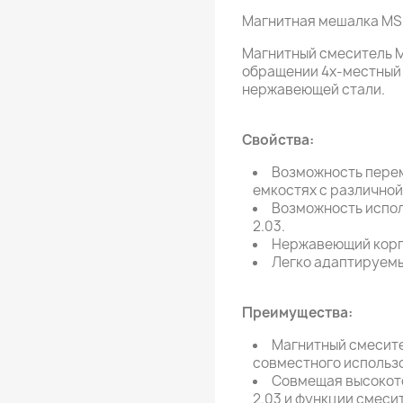
Магнитная мешалка MS-
Магнитный смеситель M
обращении 4х-местный 
нержавеющей стали.
Свойства:
Возможность перем
емкостях с различной
Возможность испол
2.03.
Нержавеющий корп
Легко адаптируемы
Преимущества:
Магнитный смесите
совместного использ
Совмещая высокот
2.03 и функции смеси