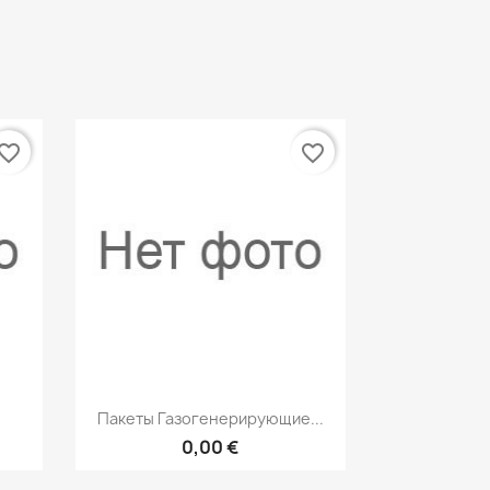
vorite_border
favorite_border
р
Быстрый просмотр

Пакеты Газогенерирующие...
0,00 €