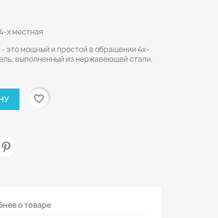
4-х местная
- это мощный и простой в обращении 4х-
ель, выполненный из нержавеющей стали.
favorite_border
НУ
нее о товаре