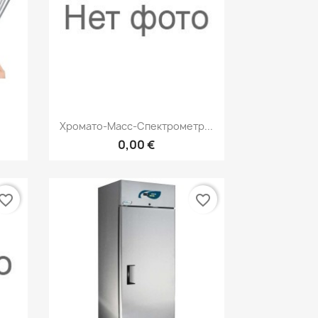
р
Быстрый просмотр

Хромато-Масс-Спектрометр...
0,00 €
vorite_border
favorite_border