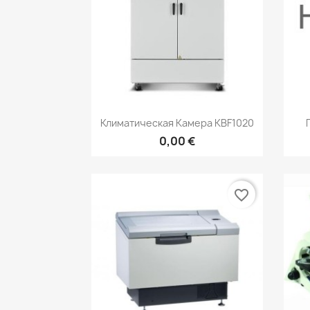
Быстрый просмотр

Климатическая Камера KBF1020
0,00 €
favorite_border