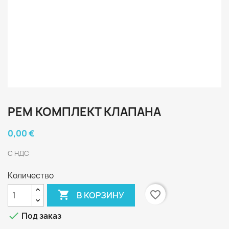
РЕМ КОМПЛЕКТ КЛАПАНА
0,00 €
С НДС
Количество

favorite_border
В КОРЗИНУ

Под заказ