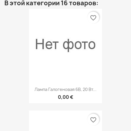
В этой категории 16 товаров:
favorite_border
Лампа Галогеновая 6В, 20 Вт...
0,00 €
favorite_border