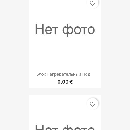
favorite_border
Блок Нагревательный Под...
0,00 €
favorite_border