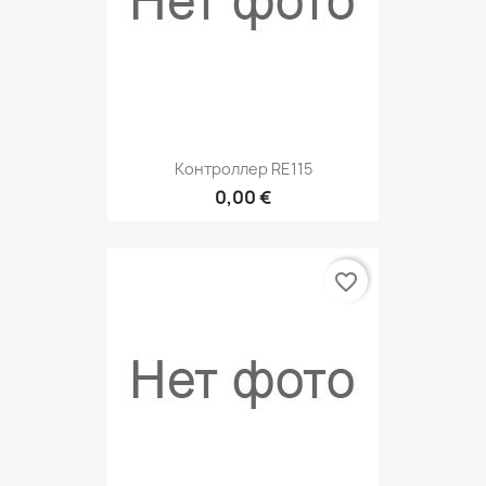
Контроллер RE115
0,00 €
favorite_border