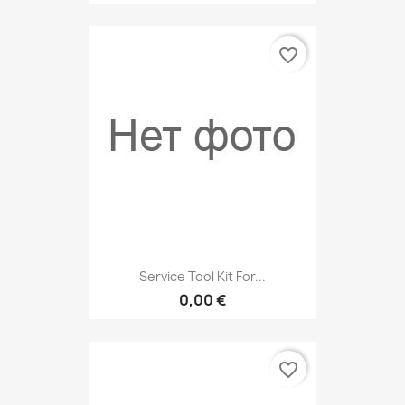
favorite_border
Service Tool Kit For...
0,00 €
favorite_border