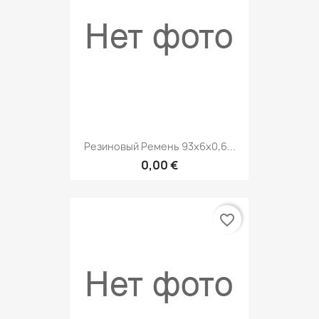
Резиновый Ремень 93х6х0,6...
0,00 €
favorite_border