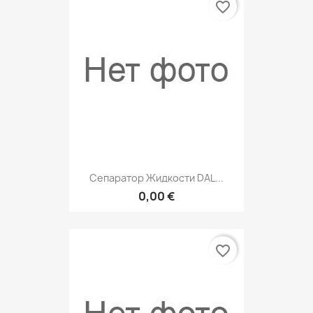
favorite_border
Сепаратор Жидкости DAL...
0,00 €
favorite_border