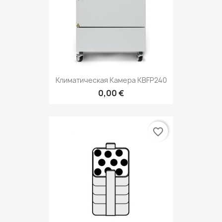
Климатическая Камера KBFP240
0,00 €
favorite_border