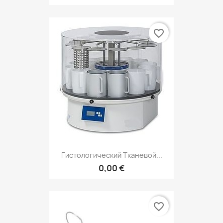
favorite_border
Гистологический Тканевой...
0,00 €
favorite_border