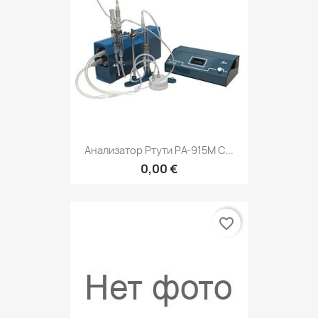
Анализатор Ртути РА-915М С...
0,00 €
favorite_border