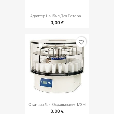
Адаптер На 15мл Для Ротора...
0,00 €
favorite_border
Станция Для Окрашивания MSM
0,00 €