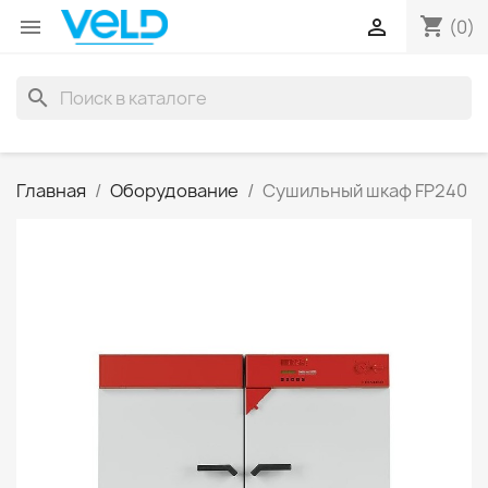
shopping_cart


(0)
search
Главная
Оборудование
Сушильный шкаф FP240