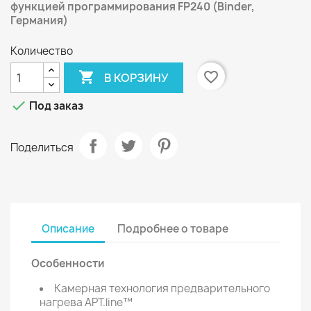
функцией программирования
FP
240 (Binder,
Германия)
Количество

favorite_border
В КОРЗИНУ

Под заказ
Поделиться
Описание
Подробнее о товаре
О
собенности
Камерная технология предварительного
нагрева APT.line™