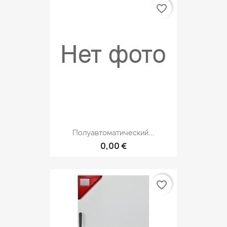
favorite_border
Полуавтоматический...
0,00 €
favorite_border