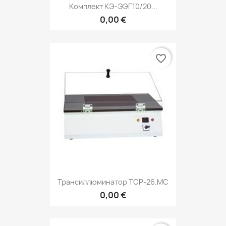
Комплект КЭ-ЭЭГ10/20...
0,00 €
favorite_border
Трансиллюминатор TCP-26.MC
0,00 €