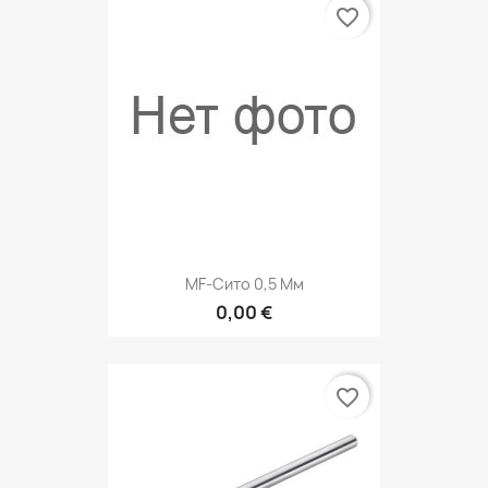
favorite_border
MF-Сито 0,5 Мм
0,00 €
favorite_border