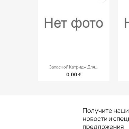
Быстрый просмотр

Запасной Катридж Для...
0,00 €
Получите наши
новости и спе
предложения