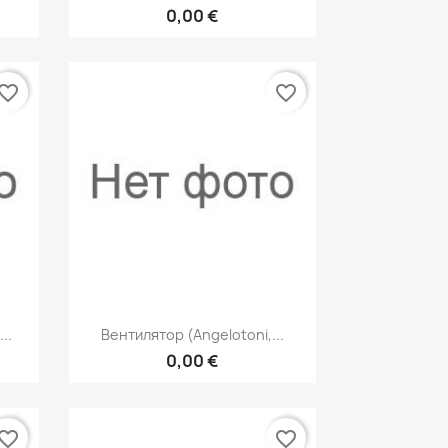
0,00 €
vorite_border
favorite_border
р
Быстрый просмотр

..
Вентилятор (Angelotoni,...
0,00 €
vorite_border
favorite_border