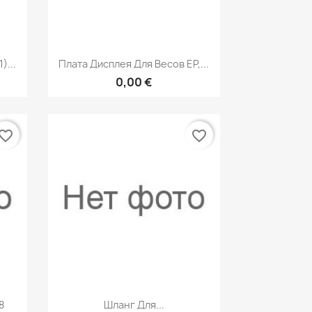
р
Быстрый просмотр

)...
Плата Дисплея Для Весов EP,...
0,00 €
vorite_border
favorite_border
р
Быстрый просмотр

8
Шланг Для...