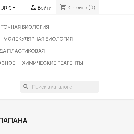
shopping_cart


Корзина
(0)
EUR €
Войти
ЕТОЧНАЯ БИОЛОГИЯ
МОЛЕКУЛЯРНАЯ БИОЛОГИЯ
ДА ПЛАСТИКОВАЯ
АЗНОЕ
ХИМИЧЕСКИЕ РЕАГЕНТЫ
search
КЛАПАНА