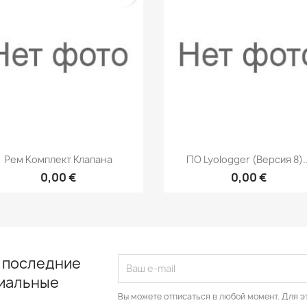
Быстрый просмотр
Быстрый просмот


Рем Комплект Клапана
ПО Lyologger (версия 8)..
0,00 €
0,00 €
 последние
циальные
Вы можете отписаться в любой момент. Для э