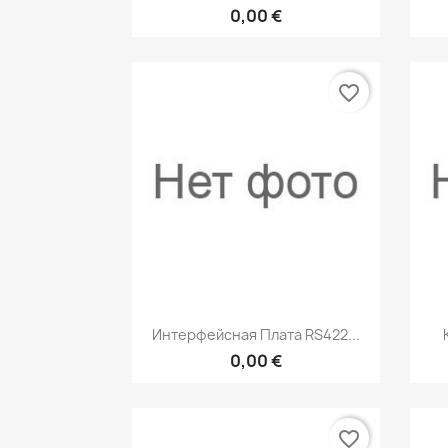
0,00 €
favorite_border
Быстрый просмотр

Интерфейсная Плата RS422...
0,00 €
favorite_border