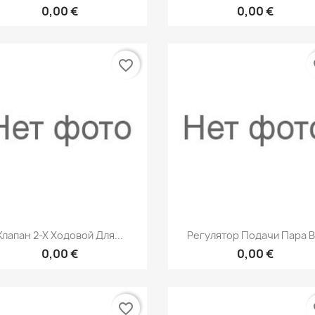
0,00 €
0,00 €
favorite_border
fa
Быстрый просмотр
Быстрый просмот


Клапан 2-Х Ходовой Для...
Регулятор Подачи Пара В.
0,00 €
0,00 €
favorite_border
fa