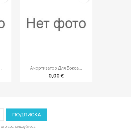
р
Быстрый просмотр

.
Амортизатор Для Бокса...
0,00 €
того воспользуйтесь