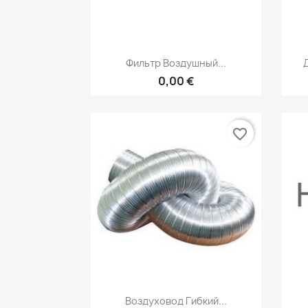
Быстрый просмотр

Фильтр Воздушный...
0,00 €
favorite_border
Быстрый просмотр

Воздуховод Гибкий...