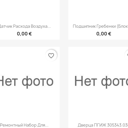
Быстрый просмотр
Быстрый просмот


Датчик Расхода Воздуха...
Подшипник Гребенки (Блок1
0,00 €
0,00 €
favorite_border
fa
Быстрый просмотр
Быстрый просмот


Ремонтный Набор Для...
Дверца ПГИЖ 305343.03