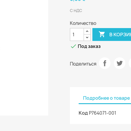
С НДС
Количество

В КОРЗИ

Под заказ
Поделиться
Подробнее о товаре
Код
P764071-001