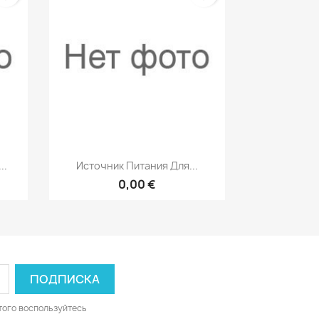
р
Быстрый просмотр

..
Источник Питания Для...
0,00 €
того воспользуйтесь