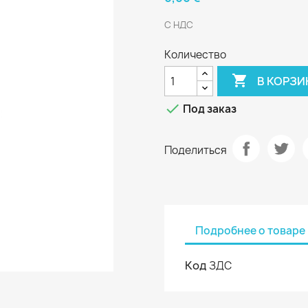
С НДС
Количество

В КОРЗИ

Под заказ
Поделиться
Подробнее о товаре
Код
ЗДС