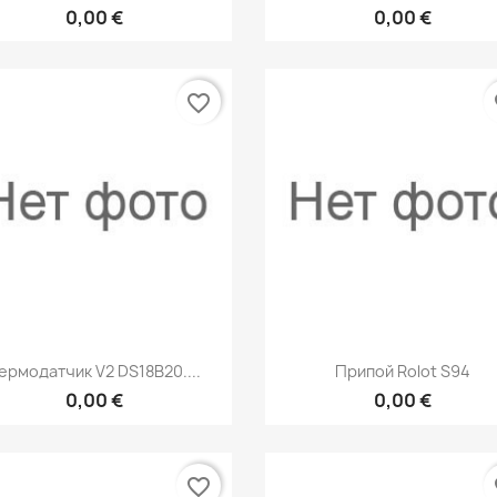
0,00 €
0,00 €
favorite_border
fa
Быстрый просмотр
Быстрый просмот


ермодатчик V2 DS18B20....
Припой Rolot S94
0,00 €
0,00 €
favorite_border
fa