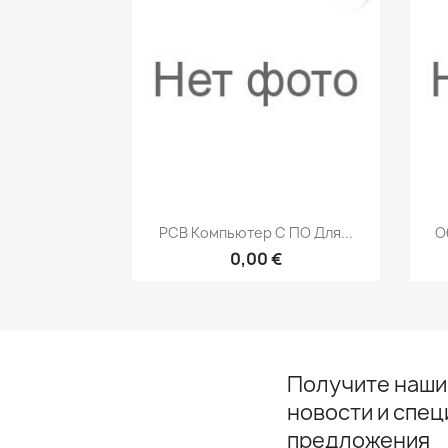
Быстрый просмотр

PCB Компьютер С ПО Для...
О
0,00 €
Получите наши
новости и спе
предложения