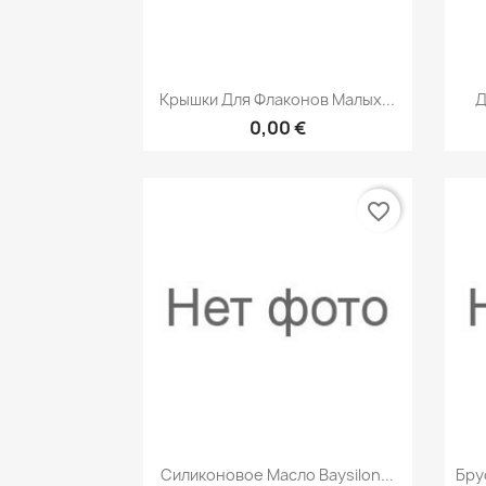
Быстрый просмотр

Крышки Для Флаконов Малых...
Д
0,00 €
favorite_border
Быстрый просмотр

Силиконовое Масло Baysilon...
Бру