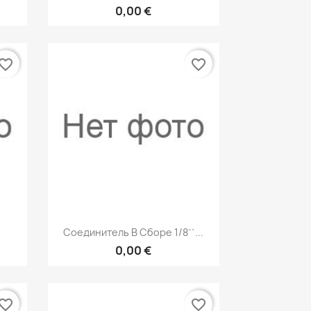
0,00 €
vorite_border
favorite_border
р
Быстрый просмотр

Соединитель В Сборе 1/8``...
0,00 €
vorite_border
favorite_border