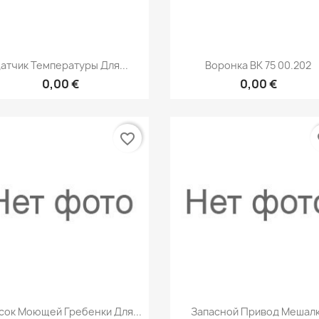
Быстрый просмотр
Быстрый просмот


атчик Температуры Для...
Воронка ВК 75 00.202
0,00 €
0,00 €
favorite_border
fa
Быстрый просмотр
Быстрый просмот


сок Моющей Гребенки Для...
Запасной Привод Мешал