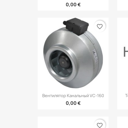
0,00 €
favorite_border
Быстрый просмотр

Вентилятор Канальный VC-160
Т
0,00 €
favorite_border