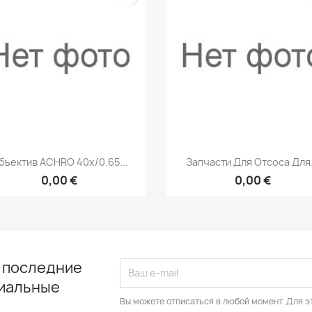
Быстрый просмотр
Быстрый просмот


бъектив ACHRO 40x/0.65...
Запчасти Для Отсоса Для.
0,00 €
0,00 €
 последние
циальные
Вы можете отписаться в любой момент. Для э