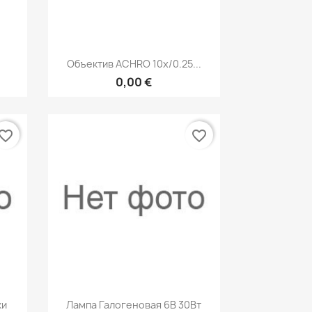
р
Быстрый просмотр

Объектив ACHRO 10x/0.25...
0,00 €
vorite_border
favorite_border
р
Быстрый просмотр

ки
Лампа Галогеновая 6В 30Вт