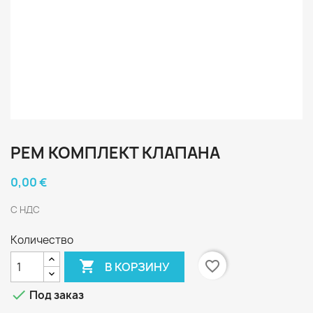
РЕМ КОМПЛЕКТ КЛАПАНА
0,00 €
С НДС
Количество

favorite_border
В КОРЗИНУ

Под заказ