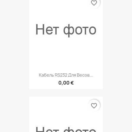
favorite_border
Кабель RS232 Для Весов...
0,00 €
favorite_border