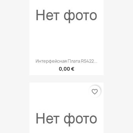
Интерфейсная Плата RS422...
0,00 €
favorite_border