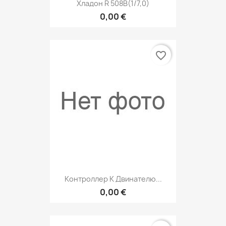
Хладон R 508B(1/7,0)
0,00 €
favorite_border
Контроллер К Двинателю...
0,00 €