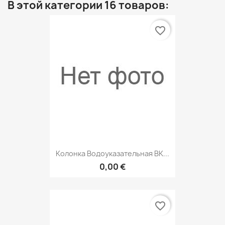
В этой категории 16 товаров:
favorite_border
Колонка Водоуказательная ВК...
0,00 €
favorite_border