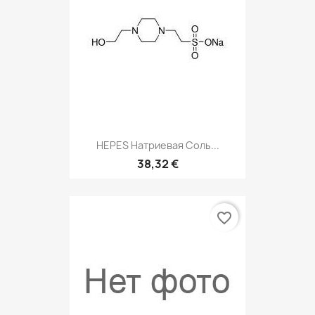
HEPES Натриевая Соль...
38,32 €
favorite_border