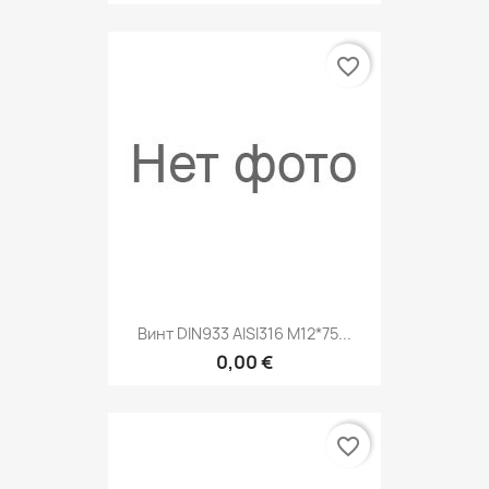
favorite_border
Винт DIN933 AISI316 M12*75...
0,00 €
favorite_border