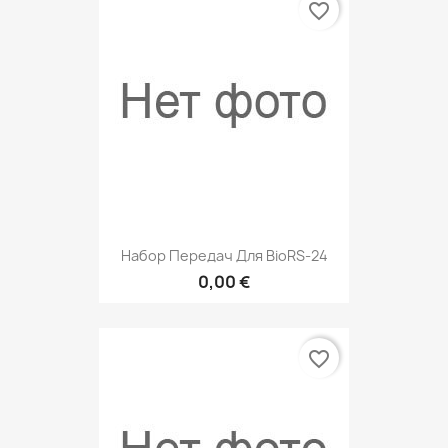
favorite_border
Набор Передач Для BioRS-24
0,00 €
favorite_border