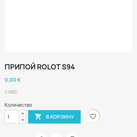
ПРИПОЙ ROLOT S94
0,00 €
С НДС
Количество

favorite_border
В КОРЗИНУ