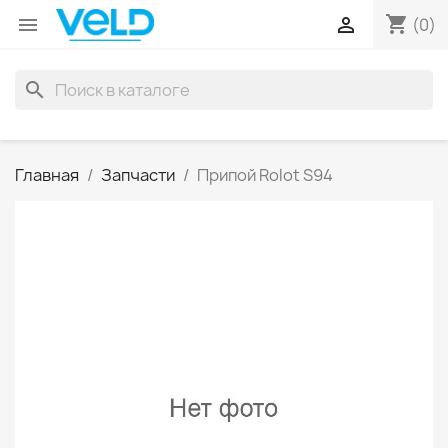
shopping_cart


(0)
search
Главная
Запчасти
Припой Rolot S94