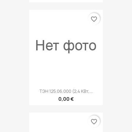
favorite_border
ТЭН 125.06.000 (2,4 КВт,...
0,00 €
favorite_border