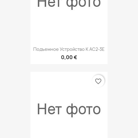
Подъемное Устройство К АС2-3Е
0,00 €
favorite_border