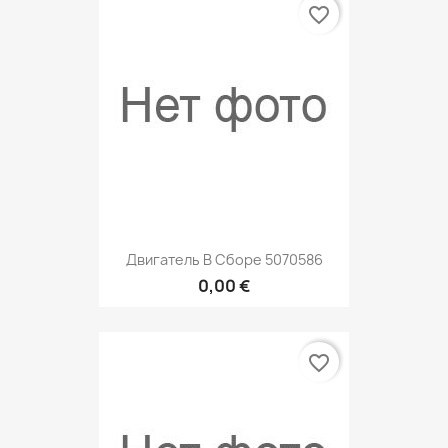
favorite_border
Двигатель В Сборе 5070586
0,00 €
favorite_border