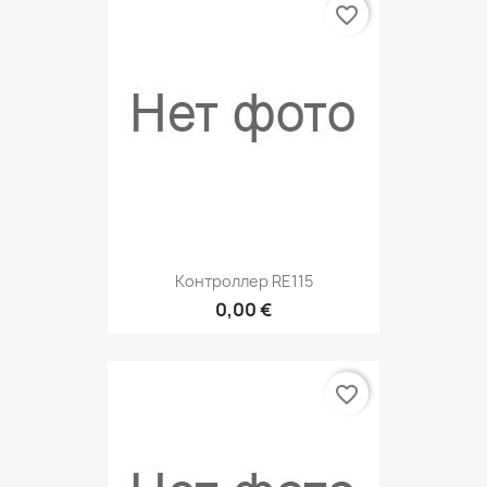
favorite_border
Контроллер RE115
0,00 €
favorite_border