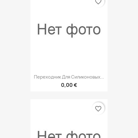
favorite_border
Переходник Для Силиконовых...
0,00 €
favorite_border