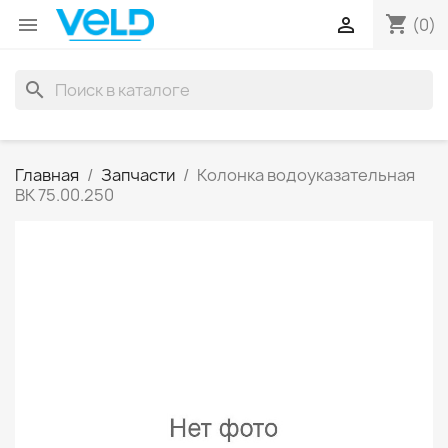
shopping_cart


(0)
search
Главная
Запчасти
Колонка водоуказательная
ВК 75.00.250