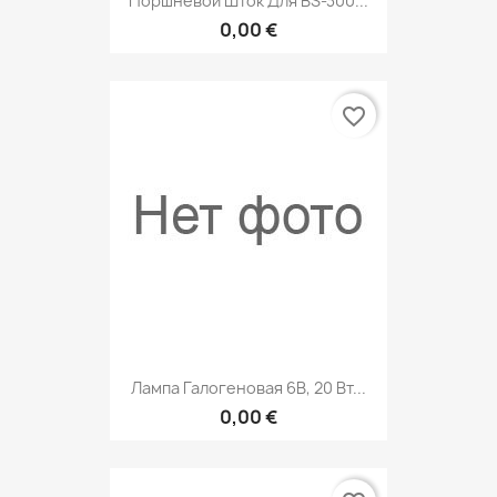
Поршневой Шток Для BS-300...
0,00 €
favorite_border
Лампа Галогеновая 6В, 20 Вт...
0,00 €