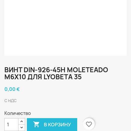
ВИНТ DIN-926-45H MOLETEADO
M6X10 ДЛЯ LYOBETA 35
0,00 €
С НДС
Количество

favorite_border
В КОРЗИНУ