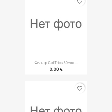
favorite_border
Фильтр CellTrics 50мкл,...
0,00 €
favorite_border