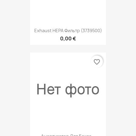
Exhaust HEPA Фильтр (3739500)
0,00 €
favorite_border