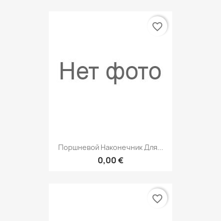
favorite_border
Поршневой Наконечник Для...
0,00 €
favorite_border