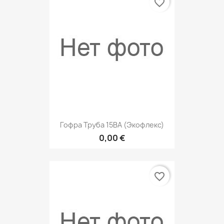
favorite_border
Гофра Труба 15ВА (Экофлекс)
0,00 €
favorite_border