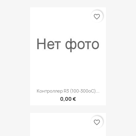
favorite_border
Контроллер R3 (100-300оC)...
0,00 €
favorite_border