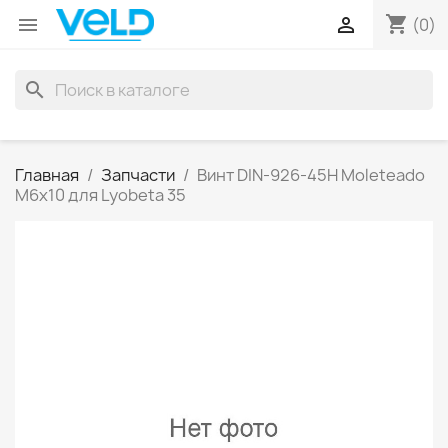
shopping_cart


(0)
search
Главная
Запчасти
Винт DIN-926-45H Moleteado
M6x10 для Lyobeta 35