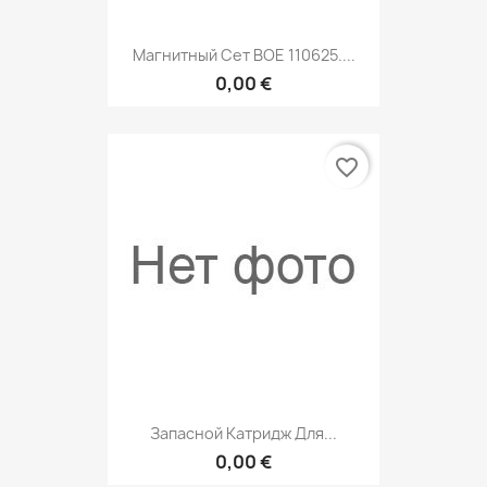
Магнитный Сет BOE 110625....
0,00 €
favorite_border
Запасной Катридж Для...
0,00 €