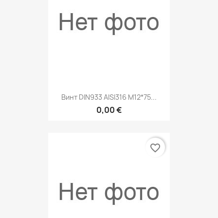
Винт DIN933 AISI316 M12*75...
0,00 €
favorite_border