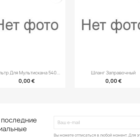
Быстрый просмотр
Быстрый просмот


ьтр Для Мультискана 540...
Шланг Заправочный
0,00 €
0,00 €
 последние
циальные
Вы можете отписаться в любой момент. Для э