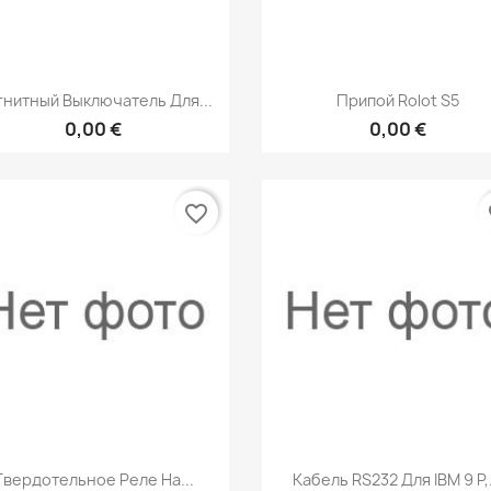
Быстрый просмотр
Быстрый просмот


нитный Выключатель Для...
Припой Rolot S5
0,00 €
0,00 €
favorite_border
fa
Быстрый просмотр
Быстрый просмот


Твердотельное Реле На...
Кабель RS232 Для IBM 9 P,.