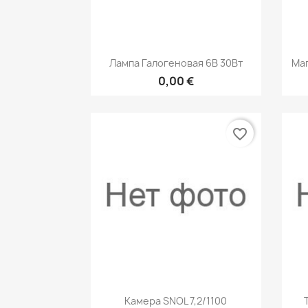
Быстрый просмотр

Лампа Галогеновая 6В 30Вт
Маг
0,00 €
favorite_border
Быстрый просмотр

Камера SNOL 7,2/1100