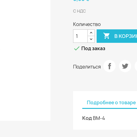
С НДС
Количество

В КОРЗИ

Под заказ
Поделиться
Подробнее о товаре
Код
ВМ-4