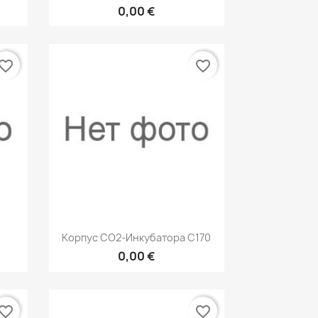
0,00 €
vorite_border
favorite_border
р
Быстрый просмотр

Корпус СО2-Инкубатора С170
0,00 €
vorite_border
favorite_border