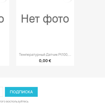
р
Быстрый просмотр

Температурный Датчик Pt100,...
0,00 €
того воспользуйтесь