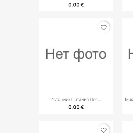
0,00 €
favorite_border
Быстрый просмотр

Источник Питания Для...
Мик
0,00 €
favorite_border