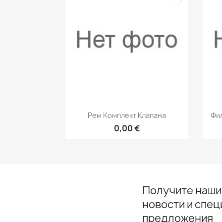
Быстрый просмотр

Рем Комплект Клапана
Фил
0,00 €
Получите наши
новости и спе
предложения