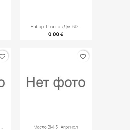
р
Быстрый просмотр

Набор Шлангов Для 6D...
0,00 €
vorite_border
favorite_border
р
Быстрый просмотр

..
Масло ВМ-5 , Агринол