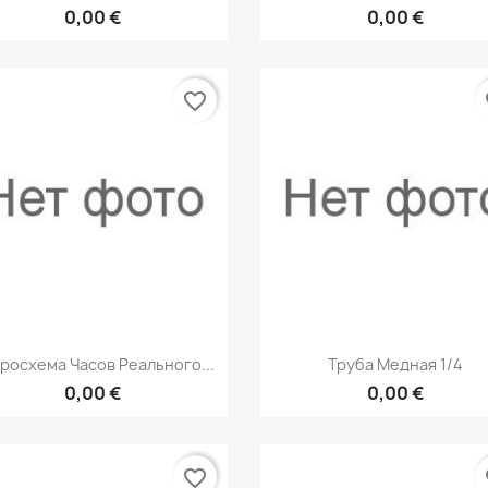
0,00 €
0,00 €
favorite_border
fa
Быстрый просмотр
Быстрый просмот


росхема Часов Реального...
Труба Медная 1/4
0,00 €
0,00 €
favorite_border
fa