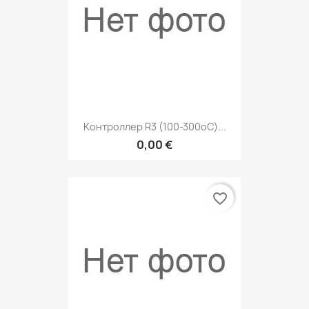
Контроллер R3 (100-300оC)...
0,00 €
favorite_border