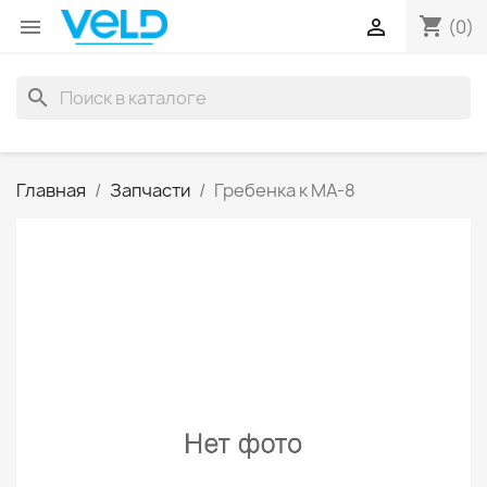
shopping_cart


(0)
search
Главная
Запчасти
Гребенка к МА-8