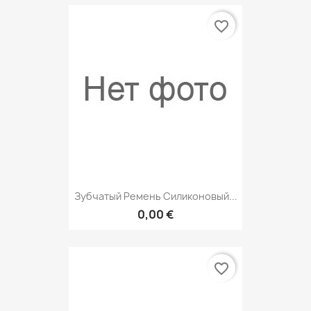
favorite_border
Зубчатый Ремень Силиконовый...
0,00 €
favorite_border