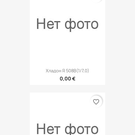
Хладон R 508B(1/7,0)
0,00 €
favorite_border