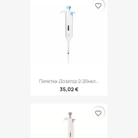
favorite_border
Пипетка-Дозатор 2-20мкл...
35,02 €
favorite_border