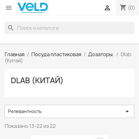
shopping_cart


(0)
search
Главная
Посуда пластиковая
Дозаторы.
Dlab
(Китай)
DLAB (КИТАЙ)

Релевантность
Показано 13-22 из 22