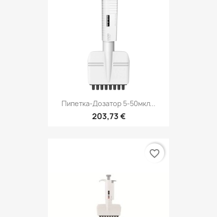
Пипетка-Дозатор 5-50мкл...
203,73 €
favorite_border