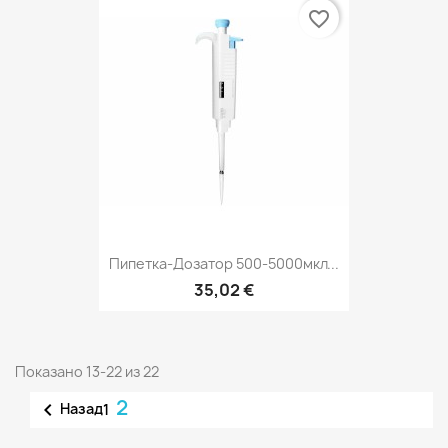
favorite_border
Пипетка-Дозатор 500-5000мкл...
35,02 €
Показано 13-22 из 22
2

Назад
1