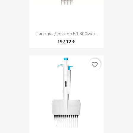
Пипетка-Дозатор 50-300мкл...
197,12 €
favorite_border