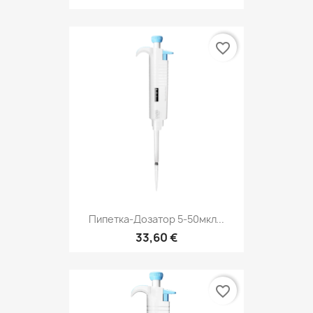
favorite_border
Пипетка-Дозатор 5-50мкл...
33,60 €
favorite_border