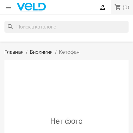
shopping_cart


(0)
search
Главная
Биохимия
Кетофан