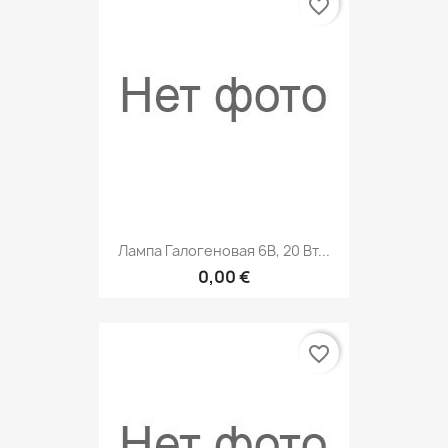
favorite_border
Лампа Галогеновая 6В, 20 Вт...
0,00 €
favorite_border