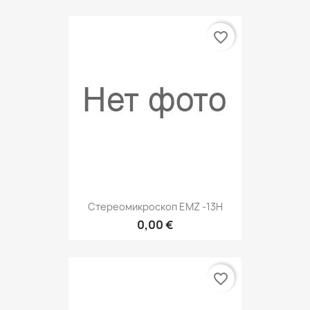
favorite_border
Стереомикроскоп EMZ -13H
0,00 €
favorite_border