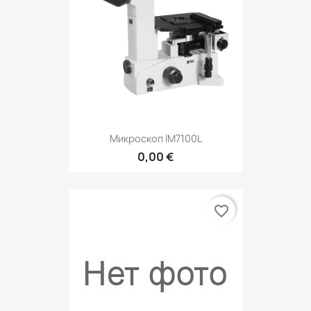
Микроскоп IM7100L
0,00 €
favorite_border