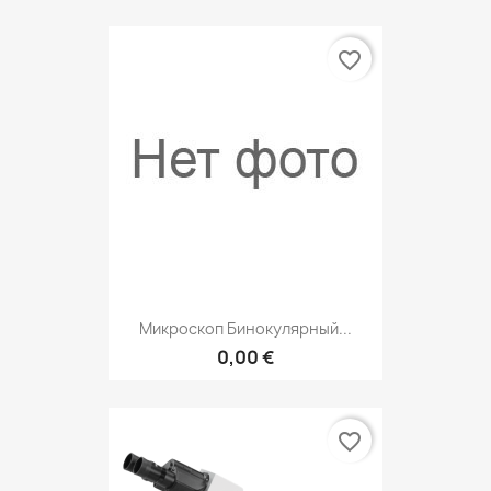
favorite_border
Микроскоп Бинокулярный...
0,00 €
favorite_border