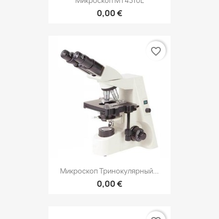
Микроскоп MT4310L
0,00 €
favorite_border
Микроскоп Тринокулярный...
0,00 €