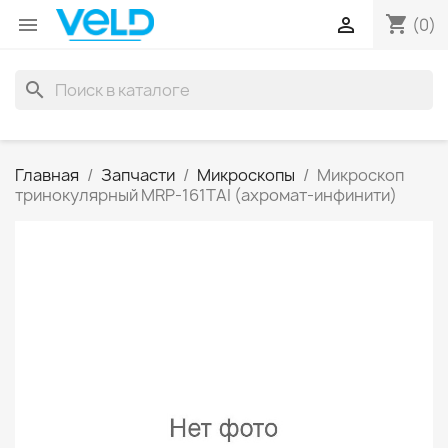
shopping_cart


(0)
search
Главная
Запчасти
Микроскопы
Микроскоп
тринокулярный MRP-161TAI (ахромат-инфинити)