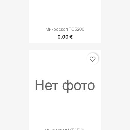
Микроскоп TС5200
0,00 €
favorite_border