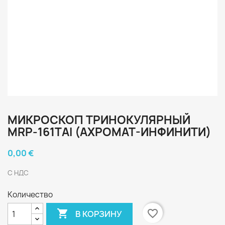
МИКРОСКОП ТРИНОКУЛЯРНЫЙ
MRP-161TAI (АХРОМАТ-ИНФИНИТИ)
0,00 €
С НДС
Количество

favorite_border
В КОРЗИНУ