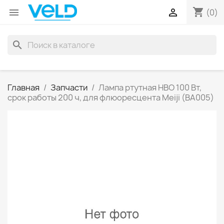
shopping_cart


(0)
search
Главная
Запчасти
Лампа ртутная HBO 100 Вт,
срок работы 200 ч, для флюоресцента Meiji (BA005)