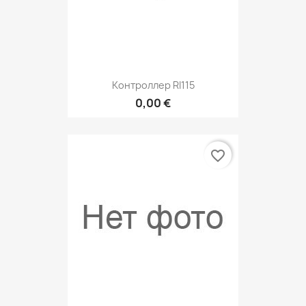
Контроллер RI115
0,00 €
favorite_border