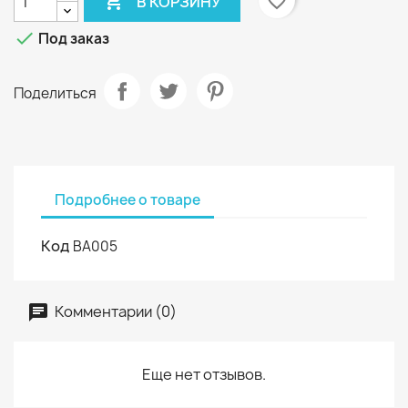

favorite_border
В КОРЗИНУ

Под заказ
Поделиться
Подробнее о товаре
Код
ВА005
Комментарии (0)
Еще нет отзывов.