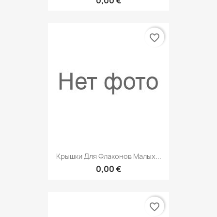
0,00 €
favorite_border
Крышки Для Флаконов Малых...
0,00 €
favorite_border