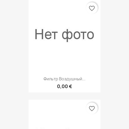
favorite_border
Фильтр Воздушный...
0,00 €
favorite_border