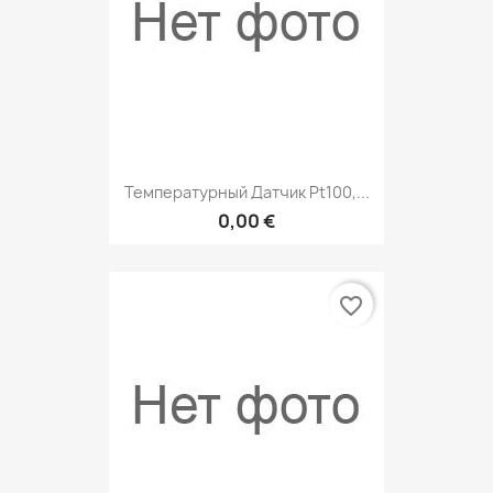
Температурный Датчик Pt100,...
0,00 €
favorite_border