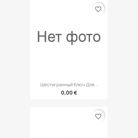
favorite_border
Шестигранный Ключ Для...
0,00 €
favorite_border