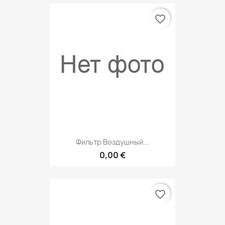
favorite_border
Фильтр Воздушный...
0,00 €
favorite_border