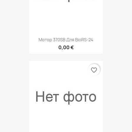
Мотор 370SB Для BioRS-24
0,00 €
favorite_border