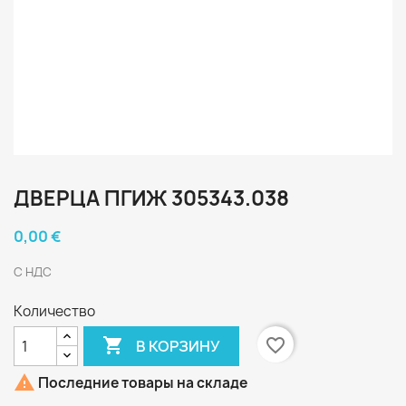
ДВЕРЦА ПГИЖ 305343.038
0,00 €
С НДС
Количество

favorite_border
В КОРЗИНУ

Последние товары на складе