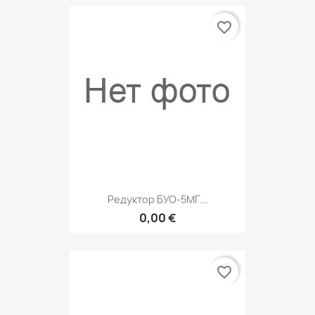
favorite_border
Редуктор БУО-5МГ...
0,00 €
favorite_border