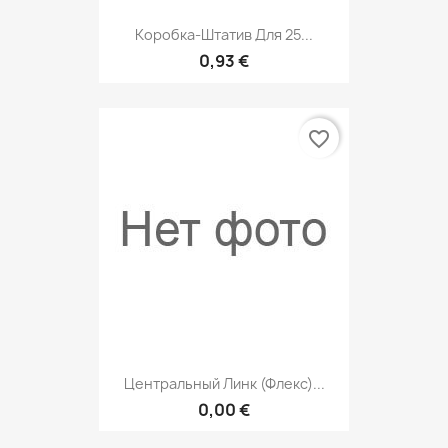
Коробка-Штатив Для 25...
0,93 €
favorite_border
Центральный Линк (флекс)...
0,00 €