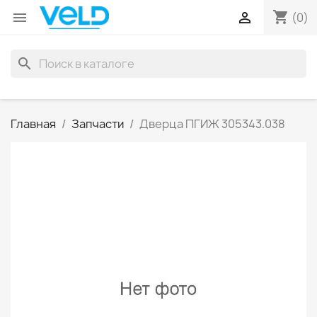
shopping_cart


(0)
search
Главная
Запчасти
Дверца ПГИЖ 305343.038