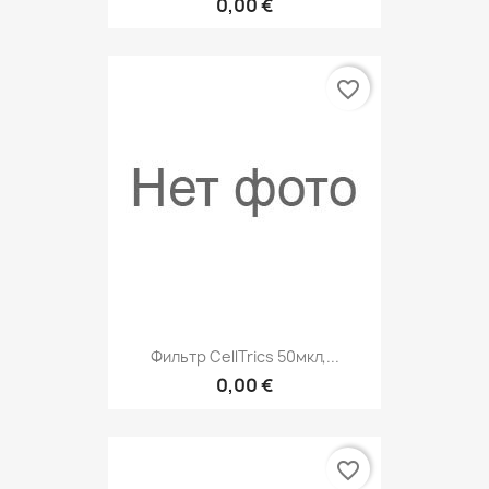
0,00 €
favorite_border
Фильтр CellTrics 50мкл,...
0,00 €
favorite_border