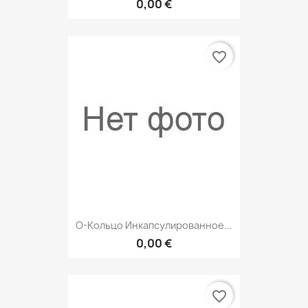
0,00 €
favorite_border
О-Кольцо Инкапсулированное...
0,00 €
favorite_border