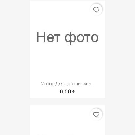
favorite_border
Мотор Для Центрифуги...
0,00 €
favorite_border