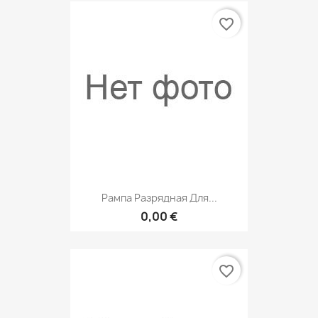
favorite_border
Рампа Разрядная Для...
0,00 €
favorite_border