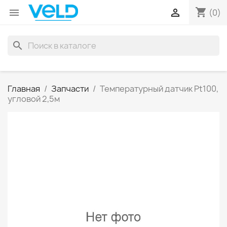
shopping_cart


(0)
search
Главная
Запчасти
Температурный датчик Pt100,
угловой 2,5м